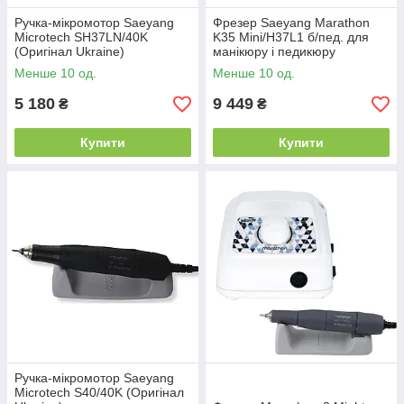
Ручка-мікромотор Saeyang
Фрезер Saeyang Marathon
Microtech SH37LN/40K
K35 Mini/H37L1 б/пед. для
(Оригінал Ukraine)
манікюру і педикюру
Менше 10 од.
Менше 10 од.
5 180
9 449
₴
₴
Купити
Купити
Ручка-мікромотор Saeyang
Microtech S40/40K (Оригінал