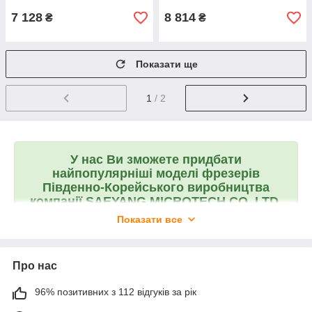
7 128
8 814
₴
₴
Показати ще
1
/ 2
У нас Ви зможете придбати
найпопулярніші моделі фрезерів
Південно-Корейського виробництва
компанії SAEYANG MICROTECH CO.,LTD.
Великий вибір оригінальної продукції
Показати все
ТІЛЬКИ У НАС!
Про нас
96% позитивних з 112 відгуків за рік