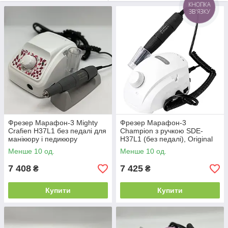
КНОПКА
ЗВ'ЯЗКУ
Інтернет-магазин MISVANNA є офіційним
дилером надаючи дуже широкий вибір
продукції Saeyang Microtech. Ви можете
придбати Товар високої якості за
доступні гроші з усім пакетом документів
(сертифікат відповідності перевірки типу
+ офіційна гарантія + обслуговування
оригінальними комплектуючими).
Фрезер Марафон-3 Mighty
Фрезер Марафон-3
Crafien H37L1 без педалі для
Champion з ручкою SDE-
Купуючи у нас продукцію,
манікюру і педикюру
H37L1 (без педалі), Original
Ukraine
Ви отримаєте:
Менше 10 од.
Менше 10 од.
7 408
7 425
₴
₴
професійну консультацію в
Купити
Купити
підборі фрезерного набору.
широкий вибір продукції