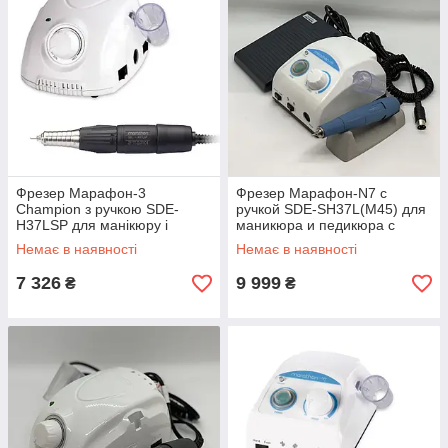
Фрезер Марафон-3
Фрезер Марафон-N7 с
Champion з ручкою SDE-
ручкой SDE-SH37L(M45) для
H37LSP для манікюру і
маникюра и педикюра с
педикюру, без педалі
реостатной педалью
Немає в наявності
Немає в наявності
7 326
9 999
₴
₴