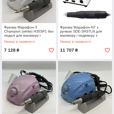
Фрезер Марафон-3
Фрезер Марафон-N7 з
Champion (white) H35SP1 без
ручкою SDE-SH37LN для
педалі для манікюру і
манікюру і педикюру з
педикюру
реостатною педалю
Немає в наявності
Немає в наявності
7 128
11 707
₴
₴