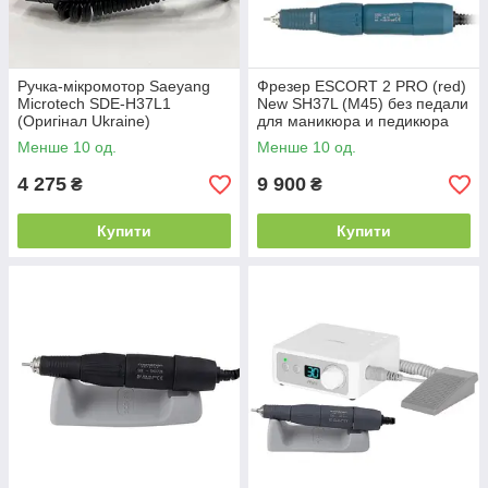
Ручка-мікромотор Saeyang
Фрезер ESCORT 2 PRO (red)
Microtech SDE-H37L1
New SH37L (M45) без педали
(Оригінал Ukraine)
для маникюра и педикюра
Менше 10 од.
Менше 10 од.
4 275
9 900
₴
₴
Купити
Купити