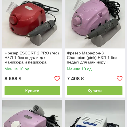
100% оригінальність товару
постійна наявність на
складі
гарантійний талон
обслуговування
оригінальні комплектуючі
для післягарантійного
Фрезер ESCORT 2 PRO (red)
Фрезер Марафон-3
обслуговування
H37L1 без педали для
Champion (pink) H37L1 без
маникюра и педикюра
педалі для манікюру і
педикюру
можливість відвідати
Менше 10 од.
Менше 10 од.
виставковий зал для
8 688
7 408
₴
₴
перевірки, порівняння і
вибору апарату
Купити
Купити