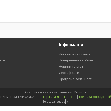
Інформація
Доставка та оплата
жкою
Повернення та обмін
Новини та статті
Сертифікати
Програма лояльності
Сайт створений на маркетплейсі
Prom.ua
Інтернет-магазин MISVANNA |
Поскаржитися на контент
|
Політика конфіденцій
Select Language
▼