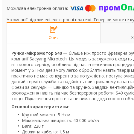
У компанії підключені електронні платежі. Тепер ви можете к
Опис
Х
Ручка-мікромотор S40
— більше ніж просто фрезерна ручк
компанії Saeyang Microtech. Ця модель заслужено входить
нігтьового сервісу, особливо під час інтенсивних процедур
момент у 5 Н·см дає змогу легко обробляти навіть тверді 
практично не має конкурентів за потужністю, поступаючис
довгий термін служби та надійність при тривалому наванта
фрези за секунди — швидко та зручно. Завдяки вентиляційн
охолодження навіть під час безперервної роботи. S40 сумі
тощо. Підключення просте та не вимагає додаткового обл
Основні характеристики:
Крутний момент: 5 Н·см
Максимальна швидкість: 40 000 об/хв
Вага: 220 г
Довжина кабелю: 1,5 м