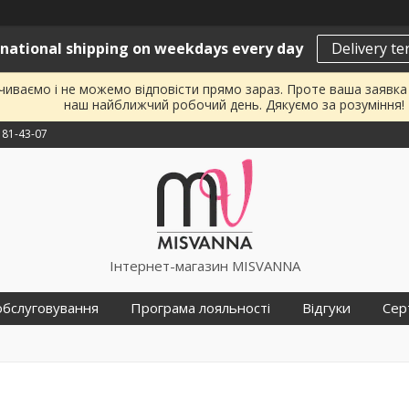
rnational shipping on weekdays every day
Delivery t
почиваємо і не можемо відповісти прямо зараз. Проте ваша заявк
наш найближчий робочий день. Дякуємо за розуміння!
181-43-07
Інтернет-магазин MISVANNA
обслуговування
Програма лояльності
Відгуки
Сер