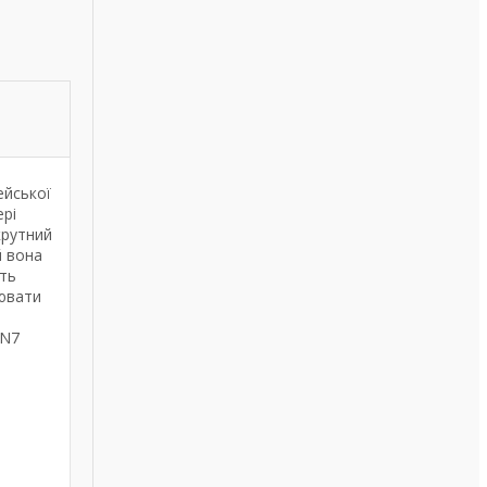
ейської
ері
крутний
й вона
ють
нювати
 N7