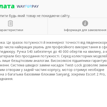
упити будь-який товар не покидаючи сайту.
арактеристики
Інформація для замовлення
а. Це зразок потужності й інженерної точності від південнокор
 до числа найкращих рішень для професійного використання в сф
 педикюру. Ручка S40 забезпечує до 40 000 обертів на хвилину, а 
матеріали без просідання потужності. Серед колекторних моделе
ь лише безщітковим аналогам. Високоякісні підшипники гаранту
женні. Система швидкої заміни насадок Twist-Lock дозволяє змі
им отворам у задній частині корпусу, мотор отримує необхідне
сна з багатьма базовими блоками Saeyang, зокрема Escort 2 Pro,
аднання.