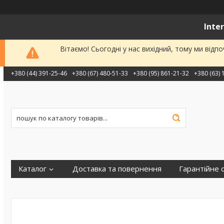
Inte
Вітаємо! Сьогодні у нас вихідний, тому ми від
+380 (44) 391-25-46
+380 (67) 480-51-33
+380 (95) 861-21-32
+380 (63) 
Каталог
Доставка та повернення
Гарантійне 