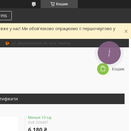
Кошик
erms
а вже у нас! Ми обов'язково опрацюємо її першочергово у
ул. Дмитриевская, 69, Київ, Україна
КНОПКА
ЗВ'ЯЗКУ
Кошик
тифікати
Менше 10 од.
Код:
026407
6 180 ₴