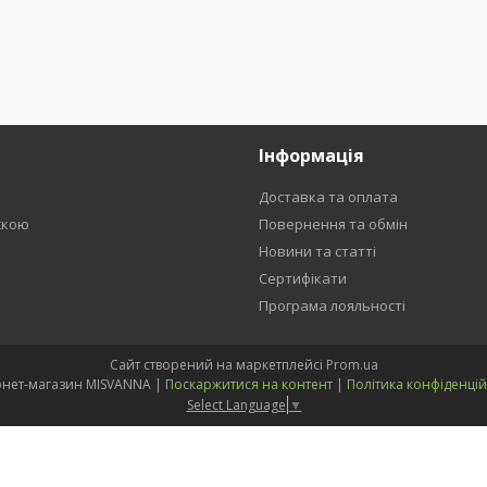
Інформація
Доставка та оплата
жкою
Повернення та обмін
Новини та статті
Сертифікати
Програма лояльності
Сайт створений на маркетплейсі
Prom.ua
Інтернет-магазин MISVANNA |
Поскаржитися на контент
|
Політика конфіденцій
Select Language
▼