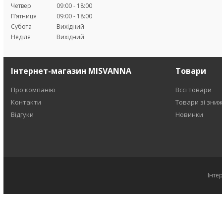
Четвер
09:00
18:00
Пʼятниця
09:00
18:00
Субота
Вихідний
Неділя
Вихідний
Інтернет-магазин MISVANNA
Товари
Про компанію
Вссі товари
Контакти
Товари зі зни
Відгуки
Новинки