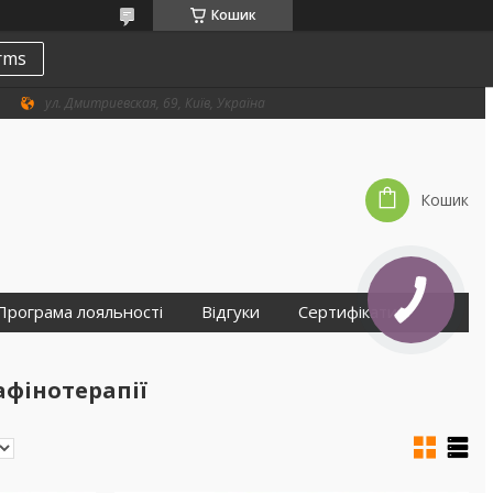
Кошик
erms
ул. Дмитриевская, 69, Київ, Україна
Кошик
Програма лояльності
Відгуки
Сертифікати
афінотерапії