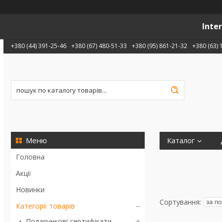
Inte
+380 (44) 391-25-46
+380 (67) 480-51-33
+380 (95) 861-21-32
+380 (63) 
Каталог
Головна
Акції
Новинки
Категорії товарів
Подарункові сертифікати