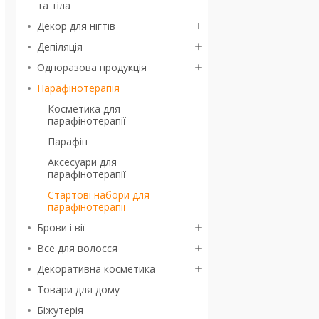
та тіла
Декор для нігтів
Депіляція
Одноразова продукція
Парафінотерапія
Косметика для
парафінотерапії
Парафін
Аксесуари для
парафінотерапії
Стартові набори для
парафінотерапії
Брови і вії
Все для волосся
Декоративна косметика
Товари для дому
Біжутерія