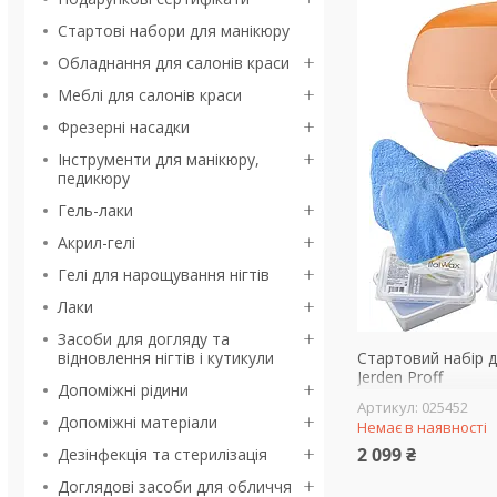
Стартові набори для манікюру
Обладнання для салонів краси
Меблі для салонів краси
Фрезерні насадки
Інструменти для манікюру,
педикюру
Гель-лаки
Акрил-гелі
Гелі для нарощування нігтів
Лаки
Засоби для догляду та
відновлення нігтів і кутикули
Стартовий набір д
Jerden Proff
Допоміжні рідини
025452
Допоміжні матеріали
Немає в наявності
2 099 ₴
Дезінфекція та стерилізація
Доглядові засоби для обличчя