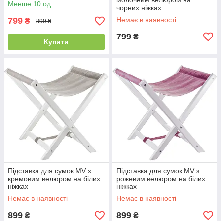
прозорим лаком
молочним велюром на
Менше 10 од.
чорних ніжках
799
Немає в наявності
₴
899 ₴
799
₴
Купити
Підставка для сумок MV з
Підставка для сумок MV з
кремовим велюром на білих
рожевим велюром на білих
ніжках
ніжках
Немає в наявності
Немає в наявності
899
899
₴
₴