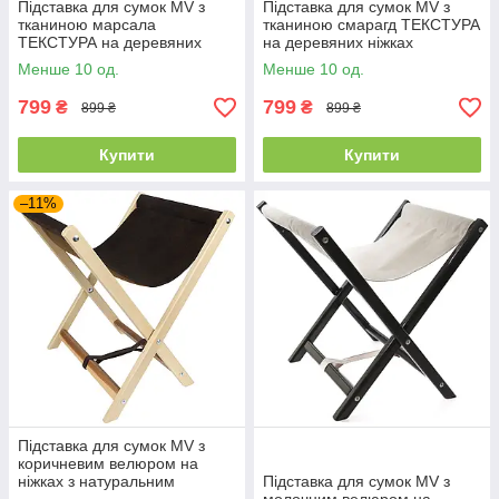
Підставка для сумок MV з
Підставка для сумок MV з
тканиною марсала
тканиною смарагд ТЕКСТУРА
ТЕКСТУРА на деревяних
на деревяних ніжках
ніжках
Менше 10 од.
Менше 10 од.
799
799
₴
₴
899 ₴
899 ₴
Купити
Купити
–11%
Підставка для сумок MV з
коричневим велюром на
ніжках з натуральним
Підставка для сумок MV з