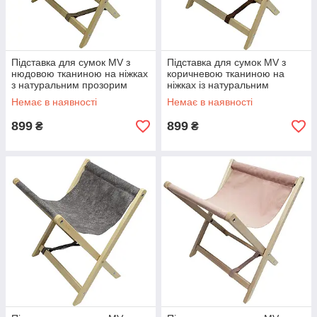
Підставка для сумок MV з
Підставка для сумок MV з
нюдовою тканиною на ніжках
коричневою тканиною на
з натуральним прозорим
ніжках із натуральним
лаком
прозорим лаком
Немає в наявності
Немає в наявності
899
899
₴
₴