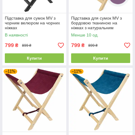
Підставка для сумок MV з
Підставка для сумок MV з
чорним велюром на чорних
бордовою тканиною на
ніжках
ніжках з натуральним
прозорим лаком
В наявності
Менше 10 од.
799
799
₴
₴
899 ₴
899 ₴
Купити
Купити
–11%
–11%