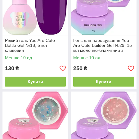
Рідкий гель You Are Cute
Гель для нарощування You
Bottle Gel №18, 5 мл
Are Cute Builder Gel №29, 15
сливовий
мл молочно-блакитний з
серцями
Менше 10 од.
Менше 10 од.
130
250
₴
₴
Купити
Купити