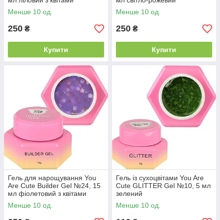
мл ліловий з квітами
мл світло-рожевий
Менше 10 од.
Менше 10 од.
250
250
₴
₴
Купити
Купити
Гель для нарощування You
Гель із сухоцвітами You Are
Are Cute Builder Gel №24, 15
Cute GLITTER Gel №10, 5 мл
мл фіолетовий з квітами
зелений
Менше 10 од.
Менше 10 од.