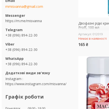
mmisvanna@gmail.com
https://m.me/misvanna
Двофазні рідкі кр
Proff, 100 мл
012019
+38 (096) 894-22-30
Немає в наявності
165 ₴
+38 (096) 894-22-30
+38 (096) 894-22-30
Instagram
https://www.instagram.com/misvanna/
Графік роботи
Понеділок
09:00
18:00