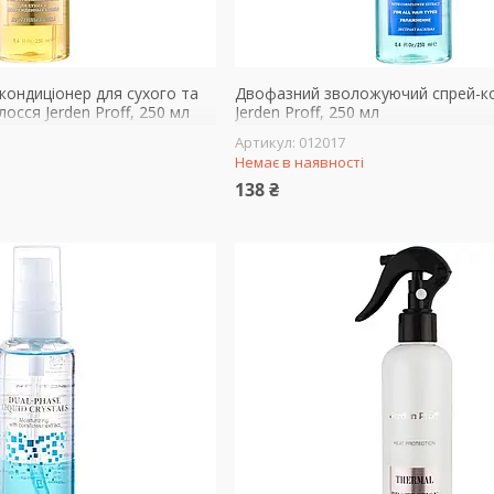
кондиціонер для сухого та
Двофазний зволожуючий спрей-к
сся Jerden Proff, 250 мл
Jerden Proff, 250 мл
012017
Немає в наявності
138 ₴