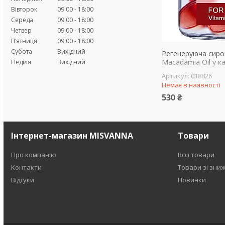
Вівторок
09:00
18:00
Середа
09:00
18:00
Четвер
09:00
18:00
Пʼятниця
09:00
18:00
Субота
Вихідний
Регенеруюча сиров
Macadamia Oil у к
Неділя
Вихідний
пошкодженого во
018826
Немає в наявності
530 ₴
Інтернет-магазин MISVANNA
Товари
Про компанію
Вссі товари
Контакти
Товари зі зни
Відгуки
Новинки