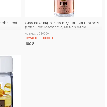
erden Proff
Сироватка відновлююча для кінчиків волосся
Jerden Proff Macadamia, 60 мл з олією
макадамії
016060
Немає в наявності
180 ₴