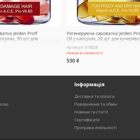
атка Jerden Proff
Регенеруюча сироватка Jerden Pro
апсулах, 50 шт для
Oil у капсулах, 50 шт для кучеряво
лосся
волосся
018828
Немає в наявності
530 ₴
Інформація
Доставка та оплата
жкою
Повернення та обмін
Новини та статті
Сертифікати
Програма лояльності