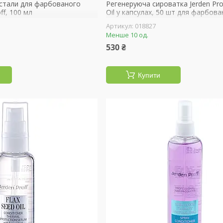
истали для фарбованого
Регенеруюча сироватка Jerden Pro
ff, 100 мл
Oil у капсулах, 50 шт для фарбов
волосся
018827
Менше 10 од.
530 ₴
Купити