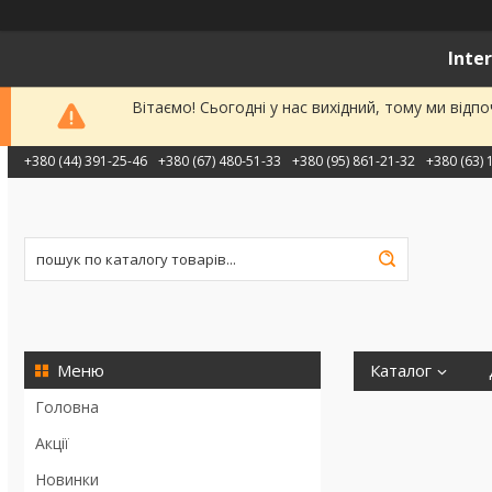
Inte
Вітаємо! Сьогодні у нас вихідний, тому ми від
+380 (44) 391-25-46
+380 (67) 480-51-33
+380 (95) 861-21-32
+380 (63) 
Каталог
Головна
Акції
Новинки