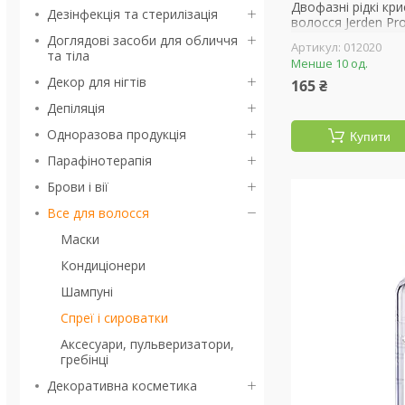
Двофазні рідкі кр
Дезінфекція та стерилізація
волосся Jerden Pro
Доглядові засоби для обличчя
012020
та тіла
Менше 10 од.
Декор для нігтів
165 ₴
Депіляція
Одноразова продукція
Купити
Парафінотерапія
Брови і вії
Все для волосся
Маски
Кондиціонери
Шампуні
Спреї і сироватки
Аксесуари, пульверизатори,
гребінці
Декоративна косметика