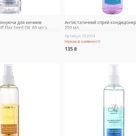
онуюча для кінчиків
Антистатичний спрей-кондиціонер 
f Flax Seed Oil, 60 мл з
250 мл
ну
012014
Немає в наявності
135 ₴