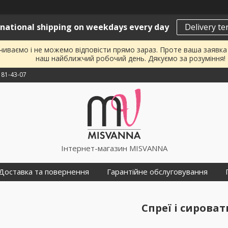
rnational shipping on weekdays every day
Delivery t
почиваємо і не можемо відповісти прямо зараз. Проте ваша заявк
наш найближчий робочий день. Дякуємо за розуміння!
181-43-07
Інтернет-магазин MISVANNA
Доставка та повернення
Гарантійне обслуговування
Спреї і сироват