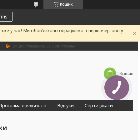
Кошик
erms
а вже у нас! Ми обов'язково опрацюємо її першочергово у
ул. Дмитриевская, 69, Київ, Україна
Кошик
Програма лояльності
Відгуки
Сертифікати
ки