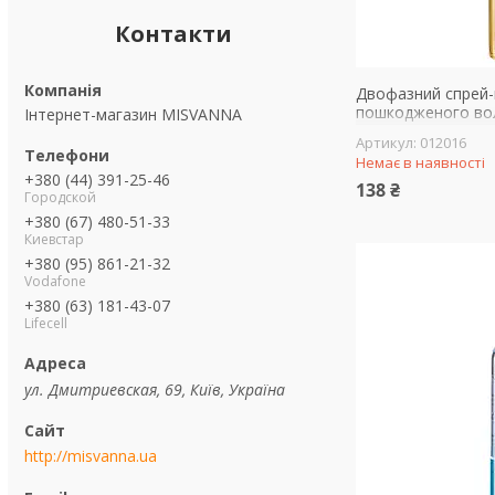
Контакти
Двофазний спрей-
пошкодженого воло
Інтернет-магазин MISVANNA
012016
Немає в наявності
+380 (44) 391-25-46
138 ₴
Городской
+380 (67) 480-51-33
Киевстар
+380 (95) 861-21-32
Vodafone
+380 (63) 181-43-07
Lifecell
ул. Дмитриевская, 69, Київ, Україна
http://misvanna.ua