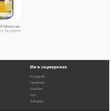
ff Moroccan
го та сухого
Ми в соцмережах
Instagram
Facebook
Youtube
OLX
Zakupka