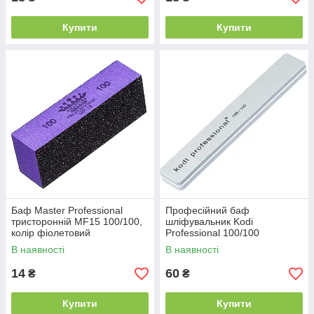
Купити
Купити
Баф Master Professional
Професійний баф
тристоронній MF15 100/100,
шліфувальник Kodi
колір фіолетовий
Professional 100/100
прямокутний довгий, сірий
В наявності
В наявності
14
60
₴
₴
Купити
Купити