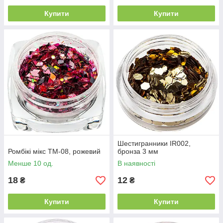
Купити
Купити
Шестигранники IR002,
Ромбікі мікс ТМ-08, рожевий
бронза 3 мм
Менше 10 од.
В наявності
18
12
₴
₴
Купити
Купити