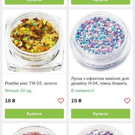
Луска з ефектом каміння для
Ромбікі мікс ТМ-03, золото
дизайну H-04, ніжна блакить
Менше 10 од.
В наявності
18
15
₴
₴
Купити
Купити