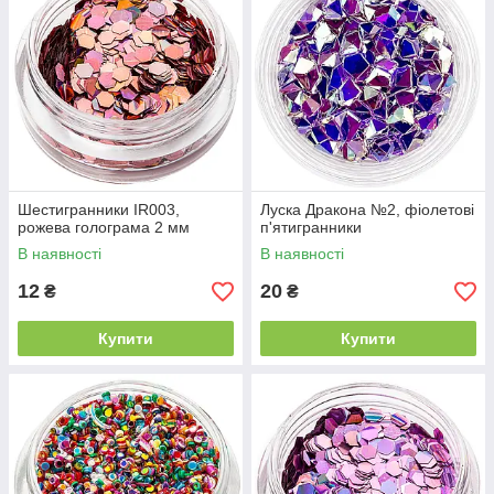
Шестигранники IR003,
Луска Дракона №2, фіолетові
рожева голограма 2 мм
п'ятигранники
В наявності
В наявності
12
20
₴
₴
Купити
Купити