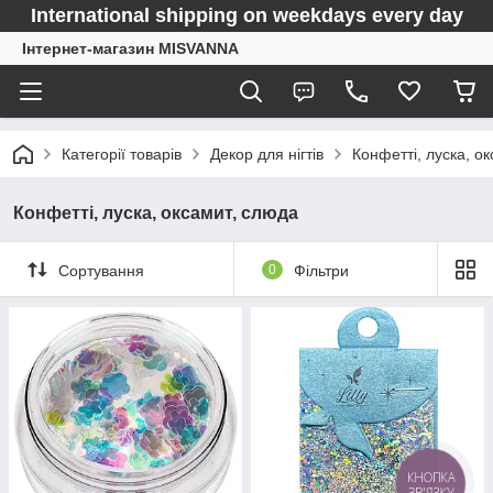
International shipping on weekdays every day
Інтернет-магазин MISVANNA
Категорії товарів
Декор для нігтів
Конфетті, луска, о
Конфетті, луска, оксамит, слюда
Сортування
0
Фільтри
КНОПКА
ЗВ'ЯЗКУ