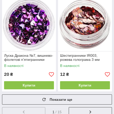
Луска Дракона №7, вишнево-
Шестигранники IR003,
фіолетові п'ятигранники
рожева голограма 3 мм
В наявності
В наявності
20
12
₴
₴
Купити
Купити
Показати ще
1
/ 15