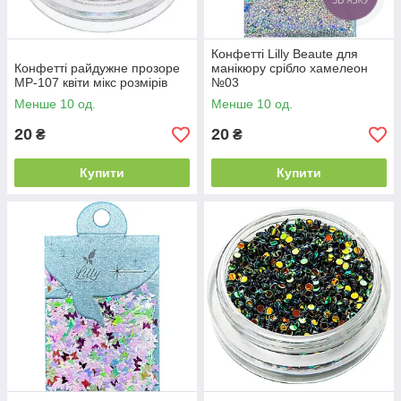
Конфетті Lilly Beaute для
Конфетті райдужне прозоре
манікюру срібло хамелеон
MP-107 квіти мікс розмірів
№03
Менше 10 од.
Менше 10 од.
20
20
₴
₴
Купити
Купити