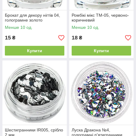
Брокат для декору нігтів 04,
Ромбікі мікс ТМ-05, червоно-
голограмне золото
коричневий
Менше 10 од.
Менше 10 од.
15
18
₴
₴
Купити
Купити
Шестигранники IR005, срібло
Луска Дракона №4,
2 мм
голограмні п'ятигранники