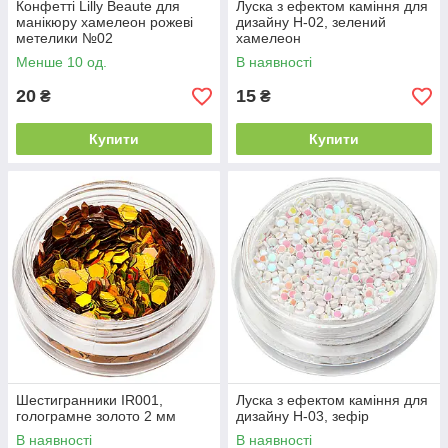
Конфетті Lilly Beaute для
Луска з ефектом каміння для
манікюру хамелеон рожеві
дизайну H-02, зелений
метелики №02
хамелеон
Менше 10 од.
В наявності
20
15
₴
₴
Купити
Купити
Шестигранники IR001,
Луска з ефектом каміння для
голограмне золото 2 мм
дизайну H-03, зефір
В наявності
В наявності