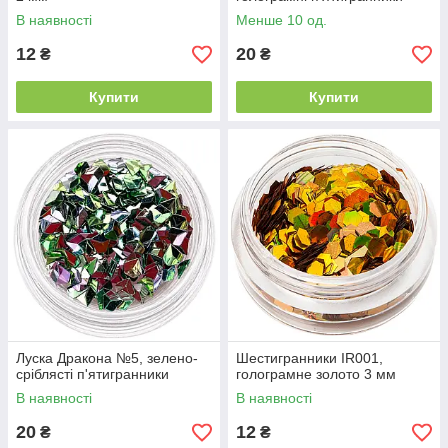
В наявності
Менше 10 од.
12
20
₴
₴
Купити
Купити
Луска Дракона №5, зелено-
Шестигранники IR001,
сріблясті п'ятигранники
голограмне золото 3 мм
В наявності
В наявності
20
12
₴
₴