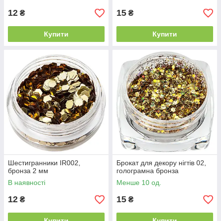
12
15
₴
₴
Купити
Купити
Шестигранники IR002,
Брокат для декору нігтів 02,
бронза 2 мм
голограмна бронза
В наявності
Менше 10 од.
12
15
₴
₴
Купити
Купити