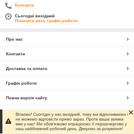
Контакти
Сьогодні вихідний
Показати весь графік роботи
Про нас
Контакти
Доставка та оплата
Графік роботи
Повна версія сайту
Сайт створено на маркетплейсі
Prom.ua
Вітаємо! Сьогодні у нас вихідний, тому ми відпочиваємо і
не можемо відповісти прямо зараз. Проте ваша заявка
вже у нас! Ми обов'язково опрацюємо її першочергово у
Політика конфіденційності
наш найближчий робочий день. Дякуємо за розуміння!