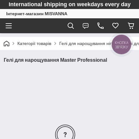
International shipping on weekdays every day
Інтернет-магазин MISVANNA
КНОПКА
Категорії товарів
Гелі для нарощування нігтів
Гелі д
ЗВ'ЯЗКУ
Гелі для нарощування Master Professional