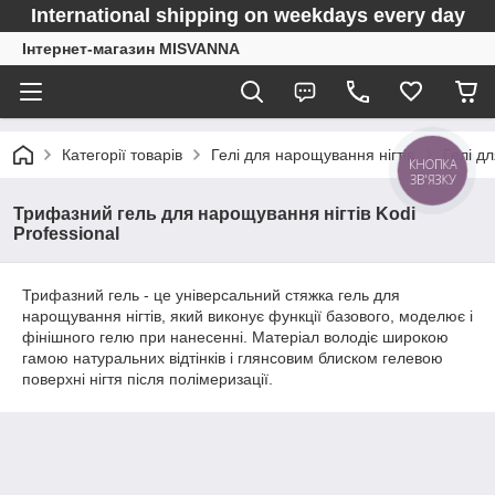
International shipping on weekdays every day
Інтернет-магазин MISVANNA
Категорії товарів
Гелі для нарощування нігтів
Гелі д
КНОПКА
ЗВ'ЯЗКУ
Трифазний гель для нарощування нігтів Kodi
Professional
Трифазний гель - це універсальний стяжка гель для
нарощування нігтів, який виконує функції базового, моделює і
фінішного гелю при нанесенні. Матеріал володіє широкою
гамою натуральних відтінків і глянсовим блиском гелевою
поверхні нігтя після полімеризації.