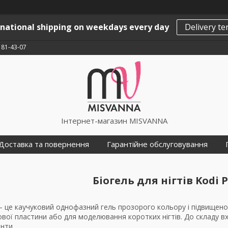
rnational shipping on weekdays every day
Delivery t
181-43-07
Інтернет-магазин MISVANNA
Доставка та повернення
Гарантійне обслуговування
Біогель для нігтів Kodi 
в – це каучуковий однофазний гель прозорого кольору і підвищен
ової пластини або для моделювання коротких нігтів. До складу 
нти.