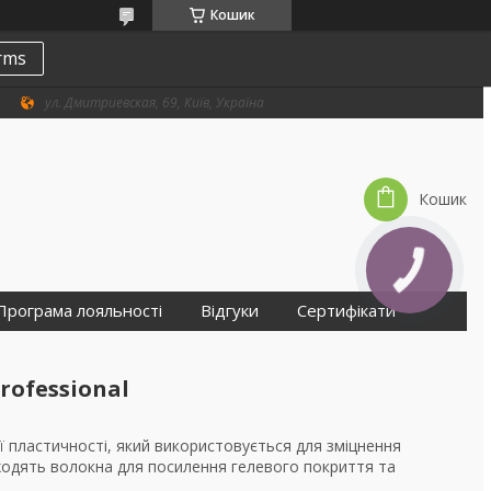
Кошик
erms
ул. Дмитриевская, 69, Київ, Україна
Кошик
Програма лояльності
Відгуки
Сертифікати
Professional
ої пластичності, який використовується для зміцнення
входять волокна для посилення гелевого покриття та