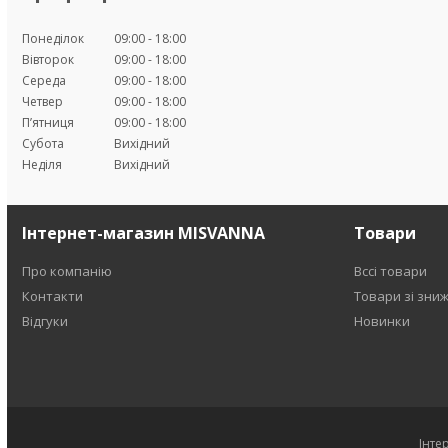
Понеділок
09:00
18:00
Вівторок
09:00
18:00
Середа
09:00
18:00
Четвер
09:00
18:00
Пʼятниця
09:00
18:00
Субота
Вихідний
Неділя
Вихідний
Інтернет-магазин MISVANNA
Товари
Про компанію
Вссі товари
Контакти
Товари зі зни
Відгуки
Новинки