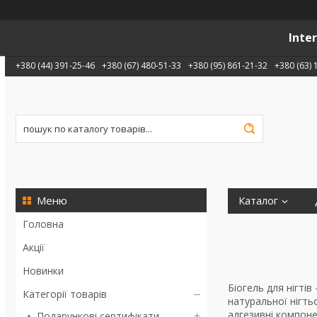
Inte
+380 (44) 391-25-46
+380 (67) 480-51-33
+380 (95) 861-21-32
+380 (63) 
Каталог
Головна
Акції
Новинки
Біогель для нігті
Категорії товарів
натуральної нігть
адгезивні компоне
Подарункові сертифікати