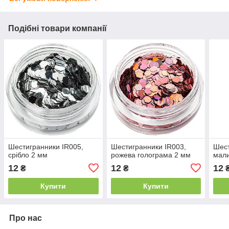
Подібні товари компанії
Шестигранники IR005,
Шестигранники IR003,
Шест
срібло 2 мм
рожева голограма 2 мм
мали
12
12
12
₴
₴
Купити
Купити
Про нас