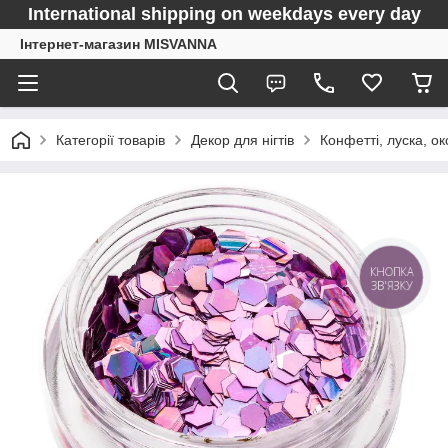
International shipping on weekdays every day
Інтернет-магазин MISVANNA
Категорії товарів
Декор для нігтів
Конфетті, луска, о
КНОПКА
ЗВ'ЯЗКУ