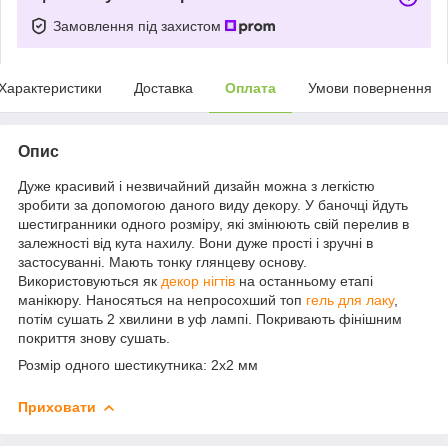
Замовлення під захистом
Характеристики
Доставка
Оплата
Умови повернення
Опис
Дуже красивий і незвичайний дизайн можна з легкістю
зробити за допомогою даного виду декору. У баночці йдуть
шестигранники одного розміру, які змінюють свій перелив в
залежності від кута нахилу. Вони дуже прості і зручні в
застосуванні. Мають тонку глянцеву основу.
Використовуються як
декор нігтів
на останньому етапі
манікюру. Наносяться на непросохший топ
гель для лаку
,
потім сушать 2 хвилини в уф лампі. Покривають фінішним
покриття знову сушать.
Розмір одного шестикутника: 2х2 мм
Приховати