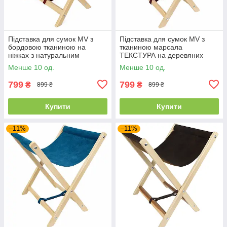
Підставка для сумок MV з
Підставка для сумок MV з
бордовою тканиною на
тканиною марсала
ніжках з натуральним
ТЕКСТУРА на деревяних
прозорим лаком
ніжках
Менше 10 од.
Менше 10 од.
799
799
₴
₴
899 ₴
899 ₴
Купити
Купити
–11%
–11%