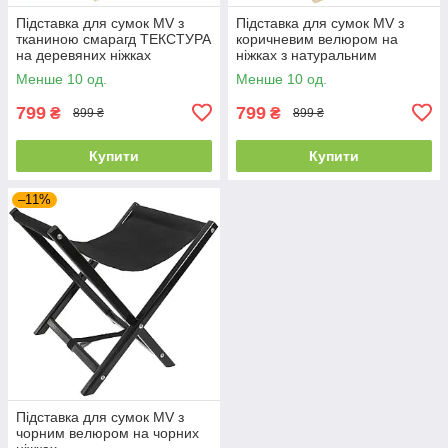
Підставка для сумок MV з
Підставка для сумок MV з
тканиною смарагд ТЕКСТУРА
коричневим велюром на
на деревяних ніжках
ніжках з натуральним
прозорим лаком
Менше 10 од.
Менше 10 од.
799
799
₴
₴
899 ₴
899 ₴
Купити
Купити
–11%
Підставка для сумок MV з
чорним велюром на чорних