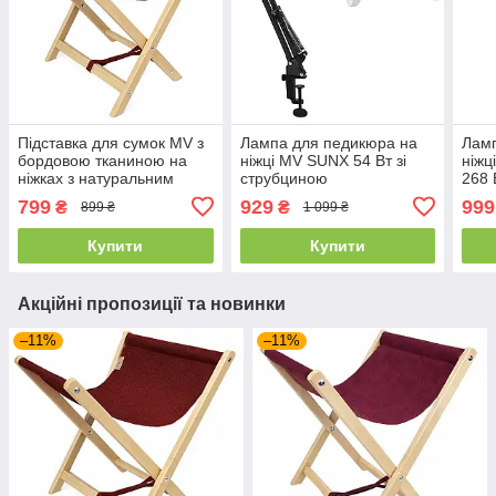
Підставка для сумок MV з
Лампа для педикюра на
Ламп
бордовою тканиною на
ніжці MV SUNX 54 Вт зі
ніжц
ніжках з натуральним
струбциною
268 
прозорим лаком
799
929
999
₴
₴
899 ₴
1 099 ₴
Купити
Купити
Акційні пропозиції та новинки
–11%
–11%