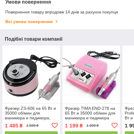
Умови повернення
Повернення товару впродовж 14 днів за рахунок покупця
Всі умови повернення
Подібні товари компанії
Фрезер ZS-606 на 65 Вт и
Фрезер TIMA END-278 на
Фрез
35000 об/мин для
65 Вт и 35000 об/мин для
Prof
маникюра и педикюра,
маникюра и педикюра
Вт и
розовый
(pink)
18V 
1 485
1 199
1 9
₴
₴
1 599 ₴
1 399 ₴
педи