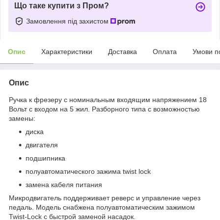
Що таке купити з Пром?
Замовлення під захистом
Опис
Характеристики
Доставка
Оплата
Умови п
Опис
Ручка к фрезеру с номинальным входящим напряжением 18
Вольт с входом на 5 жил. Разборного типа с возможностью
замены:
диска
двигателя
подшипника
полуавтоматического зажима twist lock
замена кабеля питания
Микродвигатель поддерживает реверс и управление через
педаль. Модель снабжена полуавтоматическим зажимом
Twist-Lock с быстрой заменой насадок.