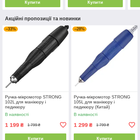
Купити
Купити
Акційні пропозиції та новинки
–33%
–28%
Ручка-мікромотор STRONG
Ручка-мікромотор STRONG
102L для манікюру і
105L для манікюру і
педикюру
педикюру (Китай)
В наявності
В наявності
1 199
1 299
₴
₴
1 799 ₴
1 799 ₴
Купити
Купити