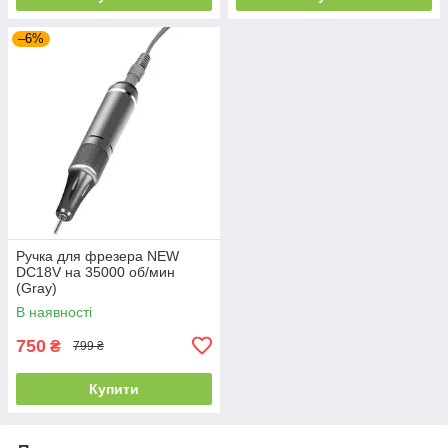
–6%
Ручка для фрезера NEW
DC18V на 35000 об/мин
(Gray)
В наявності
750
₴
799 ₴
Купити