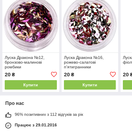
Луска Дракона №12,
Луска Дракона №16,
Луск
бронзово-малинові
рожево-салатові
фіол
ромбики
п'ятигранники
20
20
20
₴
₴
Купити
Купити
Про нас
96% позитивних з 112 відгуків за рік
Працює з 29.01.2016