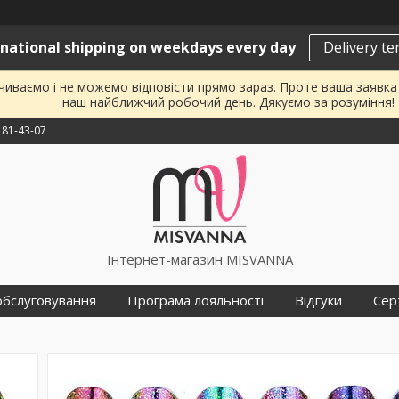
rnational shipping on weekdays every day
Delivery t
почиваємо і не можемо відповісти прямо зараз. Проте ваша заявк
наш найближчий робочий день. Дякуємо за розуміння!
181-43-07
Інтернет-магазин MISVANNA
обслуговування
Програма лояльності
Відгуки
Сер