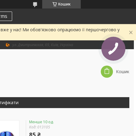
Кошик
erms
а вже у нас! Ми обов'язково опрацюємо її першочергово у
ул. Дмитриевская, 69, Київ, Україна
Кошик
тифікати
Менше 10 од.
Код:
013105
85 ₴