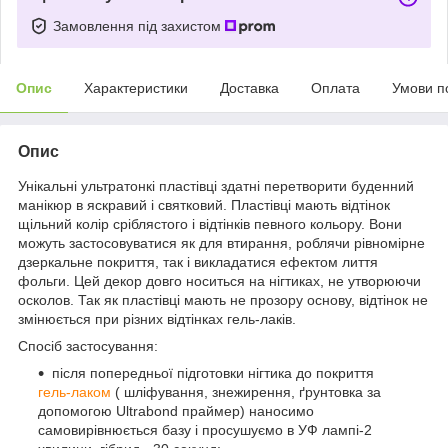
Замовлення під захистом
Опис
Характеристики
Доставка
Оплата
Умови п
Опис
Унікальні ультратонкі пластівці здатні перетворити буденний
манікюр в яскравий і святковий. Пластівці мають відтінок
щільний колір сріблястого і відтінків певного кольору. Вони
можуть застосовуватися як для втирання, роблячи рівномірне
дзеркальне покриття, так і викладатися ефектом лиття
фольги. Цей декор довго носиться на нігтиках, не утворюючи
осколов. Так як пластівці мають не прозору основу, відтінок не
змінюється при різних відтінках гель-лаків.
Спосіб застосування:
після попередньої підготовки нігтика до покриття
гель-лаком
( шліфування, знежирення, ґрунтовка за
допомогою Ultrabond праймер) наносимо
самовирівнюється базу і просушуємо в УФ лампі-2