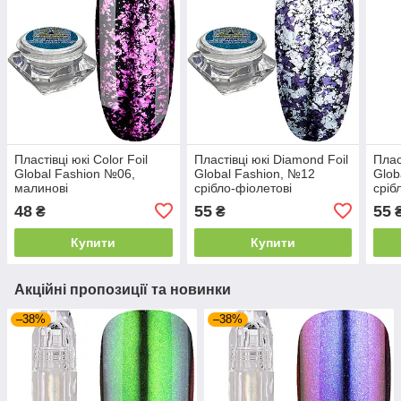
Пластівці юкі Color Foil
Пластівці юкі Diamond Foil
Плас
Global Fashion №06,
Global Fashion, №12
Glob
малинові
срібло-фіолетові
сріб
48
55
55
₴
₴
Купити
Купити
Акційні пропозиції та новинки
–38%
–38%