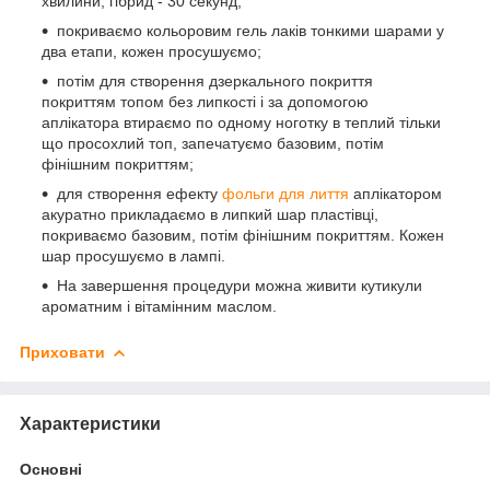
хвилини, гібрид - 30 секунд;
покриваємо кольоровим гель лаків тонкими шарами у
два етапи, кожен просушуємо;
потім для створення дзеркального покриття
покриттям топом без липкості і за допомогою
аплікатора втираємо по одному ноготку в теплий тільки
що просохлий топ, запечатуємо базовим, потім
фінішним покриттям;
для створення ефекту
фольги для лиття
аплікатором
акуратно прикладаємо в липкий шар пластівці,
покриваємо базовим, потім фінішним покриттям. Кожен
шар просушуємо в лампі.
На завершення процедури можна живити кутикули
ароматним і вітамінним маслом.
Приховати
Характеристики
Основні