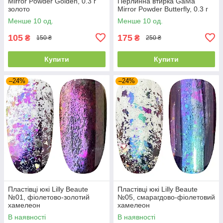
Mirror Powder Golden, 0.3 г
Перлинна втирка GaMa
золото
Mirror Powder Butterfly, 0.3 г
Менше 10 од.
Менше 10 од.
105
175
₴
₴
150 ₴
250 ₴
Купити
Купити
–24%
–24%
Пластівці юкі Lilly Beaute
Пластівці юкі Lilly Beaute
№01, фіолетово-золотий
№05, смарагдово-фіолетовий
хамелеон
хамелеон
В наявності
В наявності