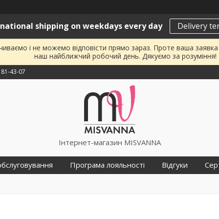
rnational shipping on weekdays every day
Delivery t
почиваємо і не можемо відповісти прямо зараз. Проте ваша заявк
наш найближчий робочий день. Дякуємо за розуміння!
181-43-07
Інтернет-магазин MISVANNA
обслуговування
Програма лояльності
Відгуки
Сер