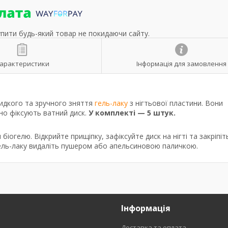
упити будь-який товар не покидаючи сайту.
арактеристики
Інформація для замовлення
идкого та зручного зняття
гель-лаку
з нігтьової пластини. Вони
цно фіксують ватний диск.
У комплекті — 5 штук.
и біогелю. Відкрийте прищіпку, зафіксуйте диск на нігті та закріпіт
гель-лаку видаліть пушером або апельсиновою паличкою.
Інформація
Доставка та оплата