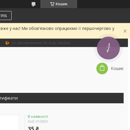
Кошик
erms
а вже у нас! Ми обов'язково опрацюємо її першочергово у
ул. Дмитриевская, 69, Київ, Україна
КНОПКА
ЗВ'ЯЗКУ
Кошик
тифікати
В наявності
Код:
010803
35 ₴