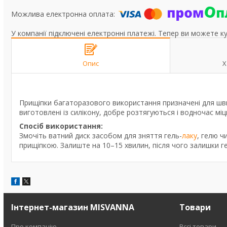
У компанії підключені електронні платежі. Тепер ви можете к
Опис
Х
Прищіпки багаторазового використання призначені для шв
виготовлені із силікону, добре розтягуються і водночас мі
Спосіб використання:
Змочіть ватний диск засобом для зняття гель-
лаку
, гелю ч
прищіпкою. Залиште на 10–15 хвилин, після чого залишки 
Інтернет-магазин MISVANNA
Товари
Про компанію
Вссі товари