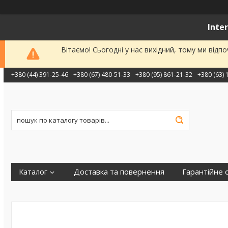
Inte
Вітаємо! Сьогодні у нас вихідний, тому ми від
+380 (44) 391-25-46
+380 (67) 480-51-33
+380 (95) 861-21-32
+380 (63) 
Каталог
Доставка та повернення
Гарантійне 