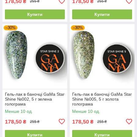
178,50
178,50
₴
₴
255 ₴
255 ₴
Купити
Купити
–30%
–30%
Гель-лак в баночці GaMa Star
Гель-лак в баночці GaMa Star
Shine №002, 5 г зелена
Shine №005, 5 г золота
голограма
голограма
Менше 10 од.
Менше 10 од.
178,50
178,50
₴
₴
255 ₴
255 ₴
Купити
Купити