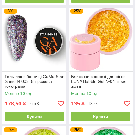
–30%
–25%
Гель-лак в баночці GaMa Star
Блискітки конфеті для нігтів
Shine №003, 5 г рожева
LUNA Bubble Gel №04, 5 мл
голограма
жовті
Менше 10 од.
Менше 10 од.
178,50
135
₴
₴
255 ₴
180 ₴
Купити
Купити
–25%
–25%