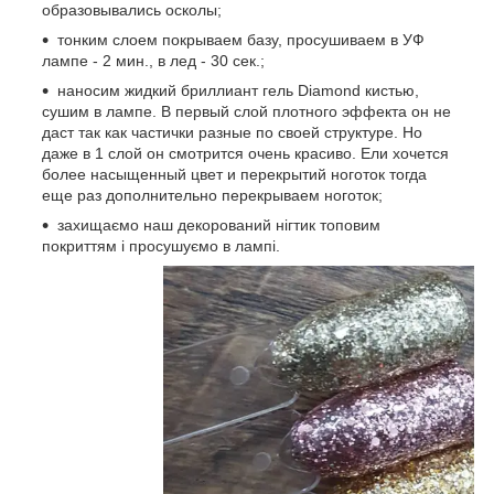
образовывались осколы;
тонким слоем покрываем базу, просушиваем в УФ
лампе - 2 мин., в лед - 30 сек.;
наносим жидкий бриллиант гель Diamond кистью,
сушим в лампе. В первый слой плотного эффекта он не
даст так как частички разные по своей структуре. Но
даже в 1 слой он смотрится очень красиво. Ели хочется
более насыщенный цвет и перекрытий ноготок тогда
еще раз дополнительно перекрываем ноготок;
захищаємо наш декорований нігтик топовим
покриттям і просушуємо в лампі.