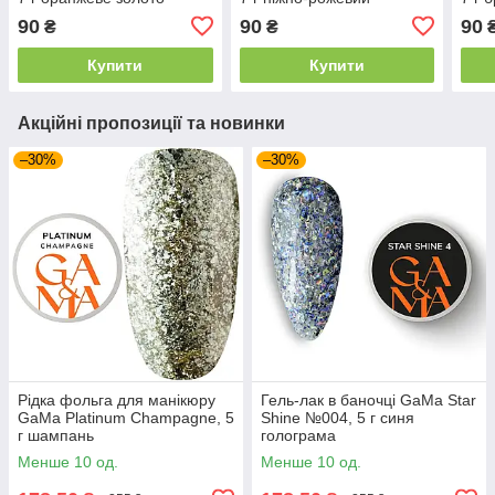
90
90
90
₴
₴
Купити
Купити
Акційні пропозиції та новинки
–30%
–30%
Рідка фольга для манікюру
Гель-лак в баночці GaMa Star
GaMa Platinum Champagne, 5
Shine №004, 5 г синя
г шампань
голограма
Менше 10 од.
Менше 10 од.