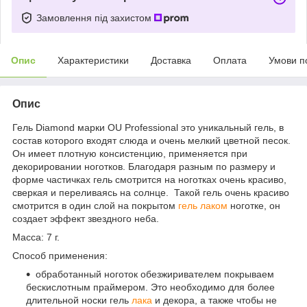
Замовлення під захистом
Опис
Характеристики
Доставка
Оплата
Умови п
Опис
Гель Diamond марки OU Professional это уникальный гель, в
состав которого входят слюда и очень мелкий цветной песок.
Он имеет плотную консистенцию, применяется при
декорировании ноготков. Благодаря разным по размеру и
форме частичках гель смотрится на ноготках очень красиво,
сверкая и переливаясь на солнце. Такой гель очень красиво
смотрится в один слой на покрытом
гель лаком
ноготке, он
создает эффект звездного неба.
Масса: 7 г.
Способ применения:
обработанный ноготок обезжиривателем покрываем
бескислотным праймером. Это необходимо для более
длительной носки гель
лака
и декора, а также чтобы не