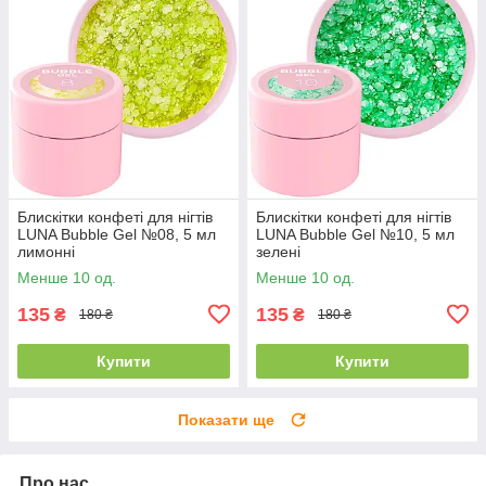
Блискітки конфеті для нігтів
Блискітки конфеті для нігтів
LUNA Bubble Gel №08, 5 мл
LUNA Bubble Gel №10, 5 мл
лимонні
зелені
Менше 10 од.
Менше 10 од.
135
135
₴
₴
180 ₴
180 ₴
Купити
Купити
Показати ще
Про нас