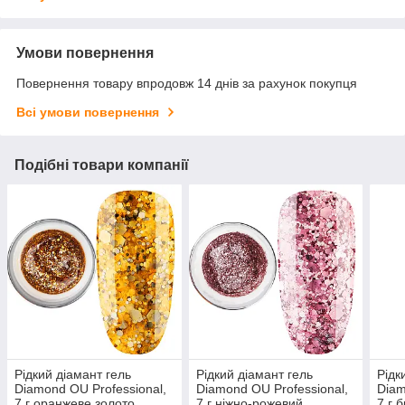
Умови повернення
Повернення товару впродовж 14 днів за рахунок покупця
Всі умови повернення
Подібні товари компанії
Рідкий діамант гель
Рідкий діамант гель
Рідк
Diamond OU Professional,
Diamond OU Professional,
Diam
7 г оранжеве золото
7 г ніжно-рожевий
7 г 