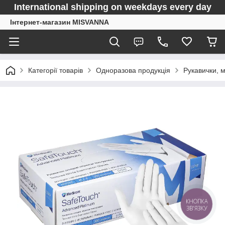
International shipping on weekdays every day
Інтернет-магазин MISVANNA
Категорії товарів
Одноразова продукція
Рукавички, 
КНОПКА
ЗВ'ЯЗКУ