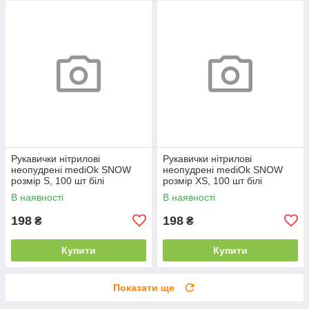
Рукавички нітрилові
Рукавички нітрилові
неопудрені mediOk SNOW
неопудрені mediOk SNOW
розмір S, 100 шт білі
розмір XS, 100 шт білі
В наявності
В наявності
198
198
₴
₴
Купити
Купити
Показати ще