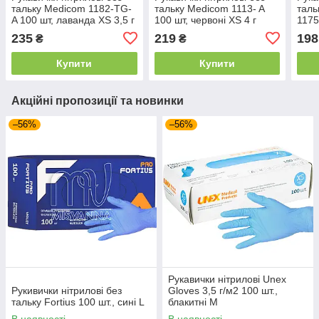
тальку Medicom 1182-TG-
тальку Medicom 1113- A
таль
A 100 шт, лаванда XS 3,5 г
100 шт, червоні XS 4 г
1175
L
235
219
198
₴
₴
Купити
Купити
Акційні пропозиції та новинки
–56%
–56%
Рукавички нітрилові Unex
Рукивички нітрилові без
Gloves 3,5 г/м2 100 шт.,
тальку Fortius 100 шт., сині L
блакитні M
В наявності
В наявності