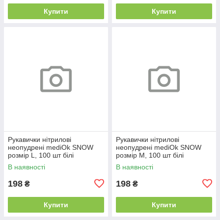
Купити
Купити
Рукавички нітрилові
Рукавички нітрилові
неопудрені mediOk SNOW
неопудрені mediOk SNOW
розмір L, 100 шт білі
розмір M, 100 шт білі
В наявності
В наявності
198
198
₴
₴
Купити
Купити