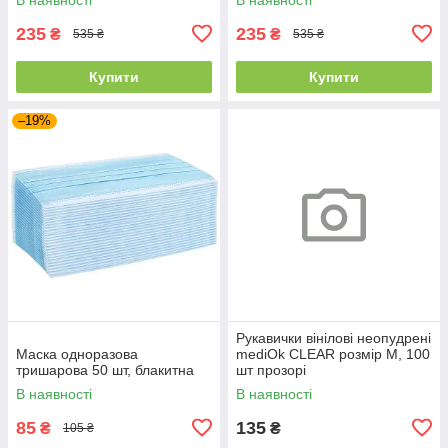
235
235
₴
₴
535 ₴
535 ₴
Купити
Купити
–19%
Рукавички вінілові неопудрені
Маска одноразова
mediOk CLEAR розмір M, 100
тришарова 50 шт, блакитна
шт прозорі
В наявності
В наявності
85
135
₴
₴
105 ₴