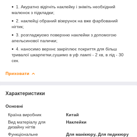
1. Акуратно відігніть наклейку і зніміть необхідний
малюнок з підкладки;
2. наклейці обраний візерунок на вже фарбований
нігтик;
3. розгладжуємо поверхню наклейки з допомогою
апельсинової палички;
4. наносимо верхнє закріплює покриття для більш
тривалої шкарпетки,сушимо в уф лампі - 2 хв, в лід - 30
сек.
Приховати
Характеристики
Основні
Країна виробник
Китай
Вид матеріалу для
Наклейки
дизайну нігтів
Функціональне
Для манікюру, Для педикюру