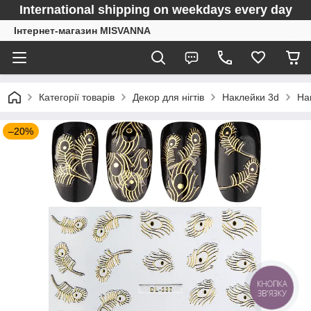
International shipping on weekdays every day
Інтернет-магазин MISVANNA
Категорії товарів
Декор для нігтів
Наклейки 3d
На
–20%
КНОПКА
ЗВ'ЯЗКУ