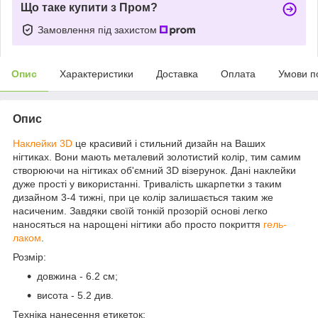
Що таке купити з Пром?
Замовлення під захистом
Опис
Характеристики
Доставка
Оплата
Умови п
Опис
Наклейки 3D
це красивий і стильний дизайн на Ваших
нігтиках. Вони мають металевий золотистий колір, тим самим
створюючи на нігтиках об'ємний 3D візерунок. Дані наклейки
дуже прості у використанні. Тривалість шкарпетки з таким
дизайном 3-4 тижні, при це колір залишається таким же
насиченим. Завдяки своїй тонкій прозорій основі легко
наносяться на нарощені нігтики або просто покриття
гель-
лаком
.
Розмір:
довжина - 6.2 см;
висота - 5.2 див.
Техніка нанесення етикеток: