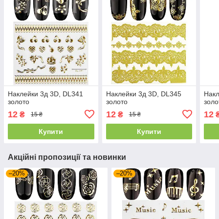
Наклейки 3д 3D, DL341
Наклейки 3д 3D, DL345
Накл
золото
золото
золо
12
12
12
₴
₴
15 ₴
15 ₴
Купити
Купити
Акційні пропозиції та новинки
–20%
–20%