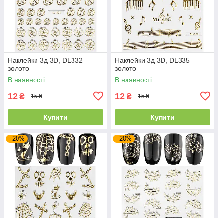
Наклейки 3д 3D, DL332
Наклейки 3д 3D, DL335
золото
золото
В наявності
В наявності
12
12
₴
₴
15 ₴
15 ₴
Купити
Купити
–20%
–20%