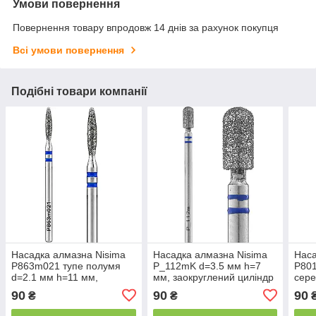
Умови повернення
Повернення товару впродовж 14 днів за рахунок покупця
Всі умови повернення
Подібні товари компанії
Насадка алмазна Nisima
Насадка алмазна Nisima
Наса
P863m021 тупе полумя
P_112mK d=3.5 мм h=7
P801
d=2.1 мм h=11 мм,
мм, заокруглений циліндр
сере
середня синя
середня синя
90
90
90
₴
₴