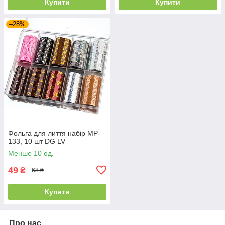
Купити
Купити
–28%
Фольга для лиття набір MP-
133, 10 шт DG LV
Менше 10 од.
49
₴
68 ₴
Купити
Про нас