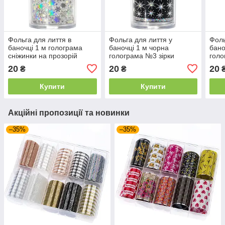
Фольга для лиття в
Фольга для лиття у
Фоль
баночці 1 м голограма
баночці 1 м чорна
бано
сніжинки на прозорій
голограма №3 зірки
голо
основі
20
20
20
₴
₴
Купити
Купити
Акційні пропозиції та новинки
–35%
–35%