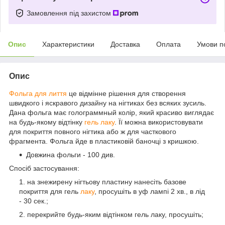
Замовлення під захистом
Опис
Характеристики
Доставка
Оплата
Умови п
Опис
Фольга для лиття
це відмінне рішення для створення
швидкого і яскравого дизайну на нігтиках без всяких зусиль.
Дана фольга має голограммный колір, який красиво виглядає
на будь-якому відтінку
гель лаку
. Її можна використовувати
для покриття повного нігтика або ж для часткового
фрагмента. Фольга йде в пластиковій баночці з кришкою.
Довжина фольги - 100 див.
Спосіб застосування:
на знежирену нігтьову пластину нанесіть базове
покриття для гель
лаку
, просушіть в уф лампі 2 хв., в лід
- 30 сек.;
перекрийте будь-яким відтінком гель лаку, просушіть;