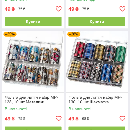
49
49
₴
₴
75 ₴
75 ₴
Купити
Купити
–35%
–28%
Фольга для лиття набір MP-
Фольга для лиття набір MP-
128, 10 шт Метелики
130, 10 шт Шахматка
В наявності
В наявності
49
49
₴
₴
75 ₴
68 ₴