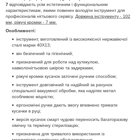
7
відповідають усім естетичним і функціональним
характеристикам, якими повинен володіти інструмент для
професіоналів нігтьового сервісу.
Довжина інструменту - 102
мм, ріжучі кромки - 7 мм.
Особливості:
інструмент, виготовлений із високоякісної нержавіючої
сталі марки 40Х13;
він безпечний та гігієнічний;
призначений для роботи над кутикулою,
навколонігтьовою шкірою та задирками;
ріжучі кромки кусачок заточені ручним способом;
інструмент довговічний та надійний за рахунок
спеціальної вакуумної обробки, яка наділяє метал
особливою міцністю;
ергономічні ручки дають змогу впевнено тримати
кусачки в руці;
версія кусачок смарт чудово переносить багаторазову
хімічну та термічну стерилізацію;
призначена для тривалого використання із
можливістю сервісного обслуговування.