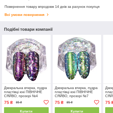
Повернення товару впродовж 14 днів за рахунок покупця
Всі умови повернення
Подібні товари компанії
Дзекральна втирка, пудра
Дзекральна втирка, пудра
Дзек
пластівці юкі ПІВНІЧНЕ
пластівці юкі ПІВНІЧНЕ
плас
СЯЙВО, прозорі №4
СЯЙВО, прозорі №7
СЯЙ
75
75
75
₴
₴
85 ₴
85 ₴
Купити
Купити