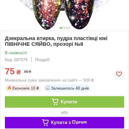
Дзекральна втирка, пудра пластівці юкі
ПІВНІЧНЕ СЯЙВО, прозорі №8
В наявності
Код: 007076
Роздріб
75
₴
85 ₴
Мінімальна сума замовлення на сайті — 500 ₴
Економія
10 ₴
Залишилось
40 днів
Купити
або
Купити з