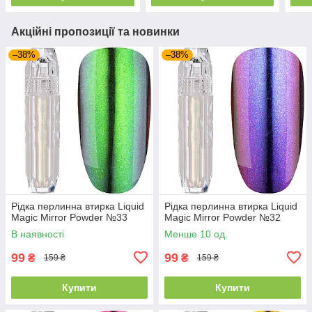
Акційні пропозиції та новинки
–38%
–38%
Рідка перлинна втирка Liquid
Рідка перлинна втирка Liquid
Magic Mirror Powder №33
Magic Mirror Powder №32
В наявності
Менше 10 од.
99
99
₴
₴
159 ₴
159 ₴
Купити
Купити