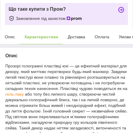
Що таке купити з Пром?
Замовлення під захистом
Опис
Характеристики
Доставка
Оплата
Умови 
Опис
Прозорі голограмні пластівці юкі — це ефектний матеріал для
декору, який миттєво перетворює будь-який манікюр. Завдяки
легкій текстурі вони плавно та рівномірно розташовуються на
нігтьовій пластині, не утворюючи потовщень і не потребуючи
складних технік нанесення. Пластівці чудово поводяться як на
гель-лаку
або топу без липкого шару, створюючи чистий
дзеркально-голографічний блиск, так і на липкій поверхні, де
можна отримати більш живий і неоднорідний ефект, подібний
до лиття фольгою. Їхній головний секрет — незвичайне сяйво.
Під світлом вони переливаються м’якими голографічними
відблисками, нагадуючи природну гру кольорів північного
сяйва. Такий декор надає нігтям загадковості, витонченості та