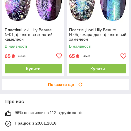
Пластівці юкі Lilly Beaute
Пластівці юкі Lilly Beaute
№01, фіолетово-золотий
№05, смарагдово-фіолетовий
хамелеон
хамелеон
В наявності
В наявності
65
65
₴
₴
85 ₴
85 ₴
Купити
Купити
Показати ще
Про нас
96% позитивних з 112 відгуків за рік
Працює з 29.01.2016