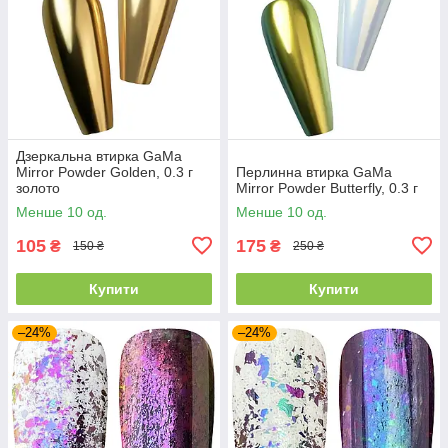
Дзеркальна втирка GaMa
Mirror Powder Golden, 0.3 г
Перлинна втирка GaMa
золото
Mirror Powder Butterfly, 0.3 г
Менше 10 од.
Менше 10 од.
105
175
₴
₴
150 ₴
250 ₴
Купити
Купити
–24%
–24%