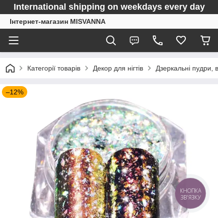
International shipping on weekdays every day
Інтернет-магазин MISVANNA
Категорії товарів
Декор для нігтів
Дзеркальні пудри, 
–12%
КНОПКА
ЗВ'ЯЗКУ