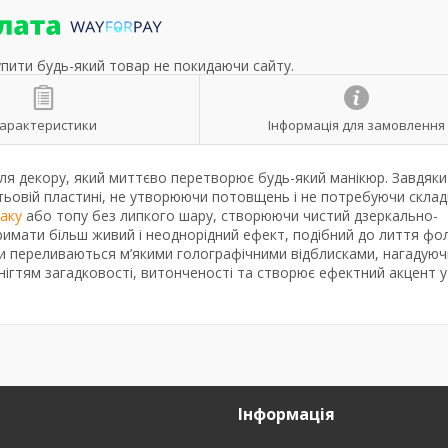
упити будь-який товар не покидаючи сайту.
арактеристики
Інформація для замовлення
для декору, який миттєво перетворює будь-який манікюр. Завдяки 
гтьовій пластині, не утворюючи потовщень і не потребуючи склад
лаку
або топу без липкого шару, створюючи чистий дзеркально-
тримати більш живий і неоднорідний ефект, подібний до лиття фо
они переливаються м’якими голографічними відблисками, нагадуюч
 нігтям загадковості, витонченості та створює ефектний акцент у
Інформація