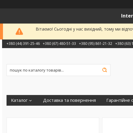
Inte
Вітаємо! Сьогодні у нас вихідний, тому ми від
+380 (44) 391-25-46
+380 (67) 480-51-33
+380 (95) 861-21-32
+380 (63) 
Каталог
Доставка та повернення
Гарантійне 