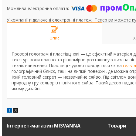
У компанії підключені електронні платежі. Тепер ви можете к
Опис
Х
Прозорі голограмні пластівці юкі — це ефектний матеріал 
текстурі вони плавно та рівномірно розташовуються на ні
технік нанесення. Пластівці чудово поводяться як на
гель-
голографічний блиск, так і на липкій поверхні, де можна о
Їхній головний секрет — незвичайне сяйво. Під світлом в
природну гру кольорів північного сяйва. Такий декор надає
якому дизайні.
Інтернет-магазин MISVANNA
Товари