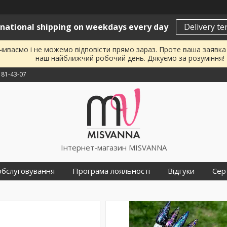
rnational shipping on weekdays every day
Delivery t
почиваємо і не можемо відповісти прямо зараз. Проте ваша заявк
наш найближчий робочий день. Дякуємо за розуміння!
181-43-07
Інтернет-магазин MISVANNA
обслуговування
Програма лояльності
Відгуки
Сер