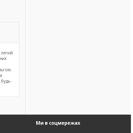
легкій
них
льгою.
и
 будь-
Ми в соцмережах