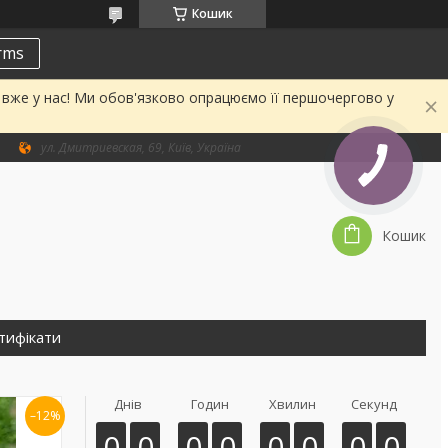
Кошик
erms
а вже у нас! Ми обов'язково опрацюємо її першочергово у
ул. Дмитриевская, 69, Київ, Україна
Кошик
тифікати
Днів
Годин
Хвилин
Секунд
–12%
0
0
0
0
0
0
0
0