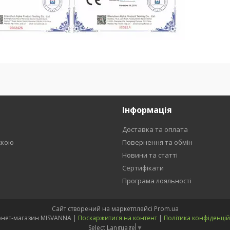
Інформація
Доставка та оплата
жкою
Повернення та обмін
Новини та статті
Сертифікати
Програма лояльності
Сайт створений на маркетплейсі
Prom.ua
Інтернет-магазин MISVANNA |
Поскаржитися на контент
|
Політика конфіденцій
Select Language
▼