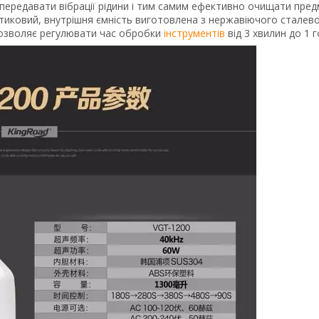
 передавати вібрації рідини і тим самим ефективно очищати пре
стиковий, внутрішня ємність виготовлена з нержавіючого сталев
озволяє регулювати час обробки
інструментів
від 3 хвилин до 1 г