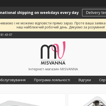
rnational shipping on weekdays every day
Delivery t
почиваємо і не можемо відповісти прямо зараз. Проте ваша заявк
наш найближчий робочий день. Дякуємо за розуміння!
181-43-07
Інтернет-магазин MISVANNA
обслуговування
Програма лояльності
Відгуки
Сер