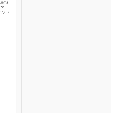
дмети
ого
одини.