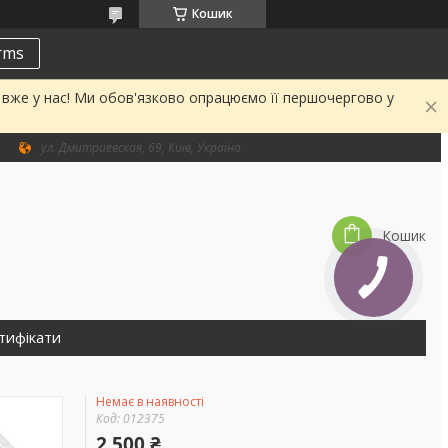
Кошик
erms
а вже у нас! Ми обов'язково опрацюємо її першочергово у
ул. Дмитриевская, 69, Київ, Україна
Кошик
тифікати
Немає в наявності
Код:
012375
2 500 ₴