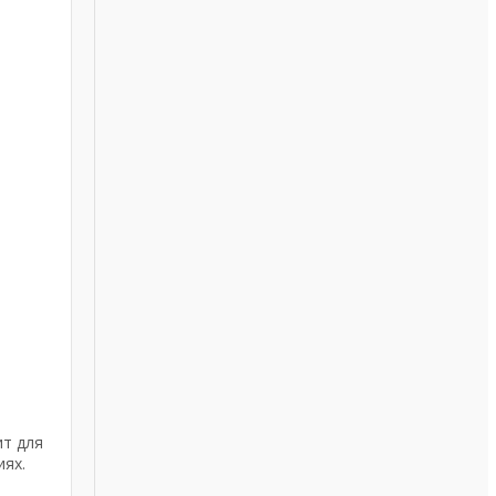
ит для
иях.