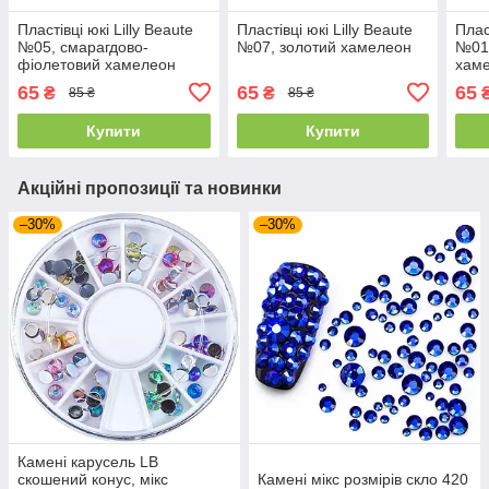
Пластівці юкі Lilly Beaute
Пластівці юкі Lilly Beaute
Плас
№05, смарагдово-
№07, золотий хамелеон
№01,
фіолетовий хамелеон
хам
65
65
65
₴
₴
85 ₴
85 ₴
Купити
Купити
Акційні пропозиції та новинки
–30%
–30%
Камені карусель LB
скошений конус, мікс
Камені мікс розмірів скло 420