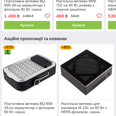
Портативна витяжка BQ-
Настільна витяжка MINI
Наст
858-3A на акумуляторі з
702 на 40 Вт, рожева з
мані
фільтром 80 Вт, чорна
чорною решіткою
НЕРА
1 499
499
539
₴
₴
3 999 ₴
550 ₴
Купити
Купити
Акційні пропозиції та новинки
–63%
–46%
Портативна витяжка BQ-858-
Настільна витяжка для
3A на акумуляторі з фільтром
манікюра M-101 на 60 Вт з
80 Вт, чорна
НЕРА-фільтром, чорна