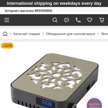
International shipping on weekdays every day
Інтернет-магазин MISVANNA
Категорії товарів
Обладнання для салонів краси
Вит
–11%
КНОПКА
ЗВ'ЯЗКУ