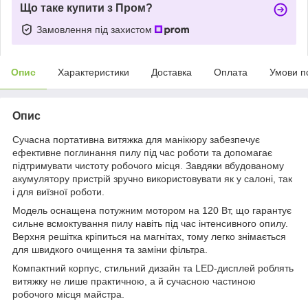
Що таке купити з Пром?
Замовлення під захистом
Опис
Характеристики
Доставка
Оплата
Умови п
Опис
Сучасна портативна витяжка для манікюру забезпечує
ефективне поглинання пилу під час роботи та допомагає
підтримувати чистоту робочого місця. Завдяки вбудованому
акумулятору пристрій зручно використовувати як у салоні, так
і для виїзної роботи.
Модель оснащена потужним мотором на 120 Вт, що гарантує
сильне всмоктування пилу навіть під час інтенсивного опилу.
Верхня решітка кріпиться на магнітах, тому легко знімається
для швидкого очищення та заміни фільтра.
Компактний корпус, стильний дизайн та LED-дисплей роблять
витяжку не лише практичною, а й сучасною частиною
робочого місця майстра.