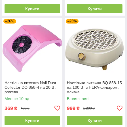
Купити
Купити
–26%
–23%
Настільна витяжка Nail Dust
Настільна витяжка BQ 858-15
Collector DC-858-4 на 20 Вт,
на 100 Вт з HEPA-фільтром,
рожева
оливка
Менше 10 од.
В наявності
369
999
₴
₴
499 ₴
1 299 ₴
Купити
Купити