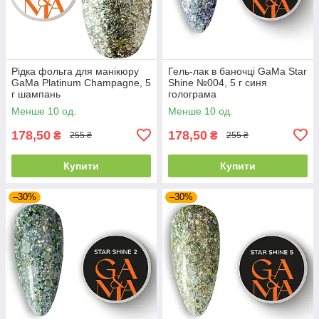
Рідка фольга для манікюру
Гель-лак в баночці GaMa Star
GaMa Platinum Champagne, 5
Shine №004, 5 г синя
г шампань
голограма
Менше 10 од.
Менше 10 од.
178,50
178,50
₴
₴
255 ₴
255 ₴
Купити
Купити
–30%
–30%