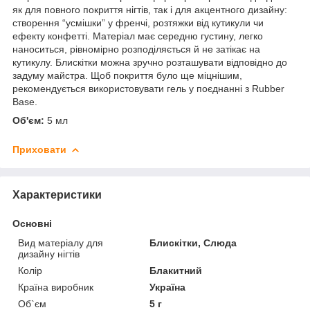
як для повного покриття нігтів, так і для акцентного дизайну:
створення “усмішки” у френчі, розтяжки від кутикули чи
ефекту конфетті. Матеріал має середню густину, легко
наноситься, рівномірно розподіляється й не затікає на
кутикулу. Блискітки можна зручно розташувати відповідно до
задуму майстра. Щоб покриття було ще міцнішим,
рекомендується використовувати гель у поєднанні з Rubber
Base.
Об'єм:
5 мл
Приховати
Характеристики
Основні
Вид матеріалу для
Блискітки, Слюда
дизайну нігтів
Колір
Блакитний
Країна виробник
Україна
Об`єм
5 г