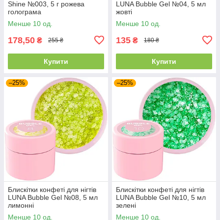
Shine №003, 5 г рожева
LUNA Bubble Gel №04, 5 мл
голограма
жовті
Менше 10 од.
Менше 10 од.
178,50
135
₴
₴
255 ₴
180 ₴
Купити
Купити
–25%
–25%
Блискітки конфеті для нігтів
Блискітки конфеті для нігтів
LUNA Bubble Gel №08, 5 мл
LUNA Bubble Gel №10, 5 мл
лимонні
зелені
Менше 10 од.
Менше 10 од.