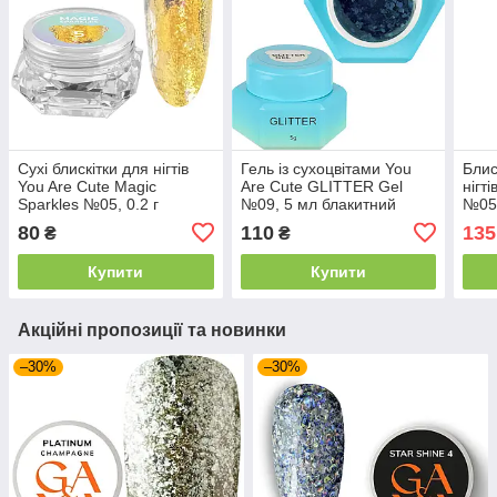
Сухі блискітки для нігтів
Гель із сухоцвітами You
Блис
You Are Cute Magic
Are Cute GLITTER Gel
нігт
Sparkles №05, 0.2 г
№09, 5 мл блакитний
№05,
золотий хамелеон
80
110
135
₴
₴
Купити
Купити
Акційні пропозиції та новинки
–30%
–30%