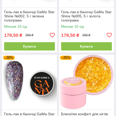
Гель-лак в баночці GaMa Star
Гель-лак в баночці GaMa Star
Shine №002, 5 г зелена
Shine №005, 5 г золота
голограма
голограма
Менше 10 од.
Менше 10 од.
178,50
178,50
₴
₴
255 ₴
255 ₴
Купити
Купити
–30%
–25%
Гель-лак в баночці GaMa Star
Блискітки конфеті для нігтів