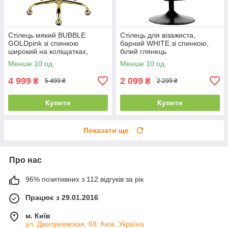
Стілець мякий BUBBLE
Стілець для візажиста,
GOLDpink зі спинкою
барний WHITE зі спинкою,
широкий на коліщатках,
білий глянець
рожевий на золотій основі
Менше 10 од.
Менше 10 од.
4 999
2 099
₴
₴
5 499 ₴
2 299 ₴
Купити
Купити
Показати ще
Про нас
96% позитивних з 112 відгуків за рік
Працює з 29.01.2016
м. Київ
ул. Дмитриевская, 69, Київ, Україна