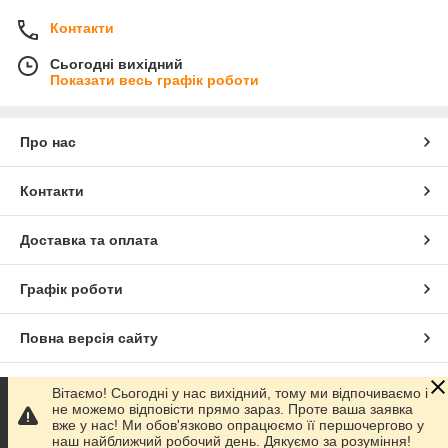
Контакти
Сьогодні вихідний
Показати весь графік роботи
Про нас
Контакти
Доставка та оплата
Графік роботи
Повна версія сайту
Сайт створено на маркетплейсі
Prom.ua
Вітаємо! Сьогодні у нас вихідний, тому ми відпочиваємо і
не можемо відповісти прямо зараз. Проте ваша заявка
вже у нас! Ми обов'язково опрацюємо її першочергово у
Політика конфіденційності
наш найближчий робочий день. Дякуємо за розуміння!