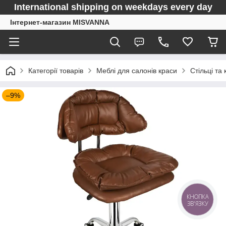
International shipping on weekdays every day
Інтернет-магазин MISVANNA
Категорії товарів
Меблі для салонів краси
Стільці та 
–9%
КНОПКА
ЗВ'ЯЗКУ