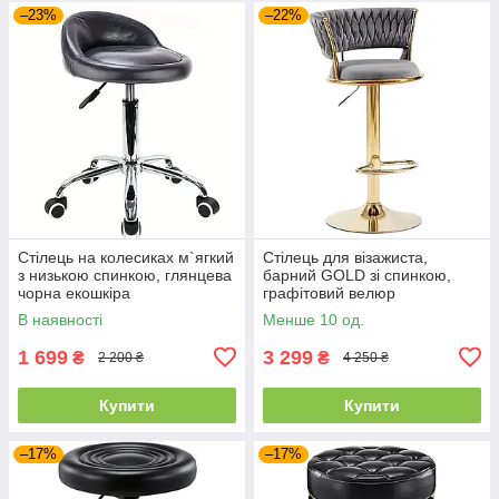
–23%
–22%
Стілець на колесиках м`ягкий
Стілець для візажиста,
з низькою спинкою, глянцева
барний GOLD зі спинкою,
чорна екошкіра
графітовий велюр
В наявності
Менше 10 од.
1 699
3 299
₴
₴
2 200 ₴
4 250 ₴
Купити
Купити
–17%
–17%