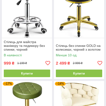
Стілець для майстра
манікюру та педикюру без
Стілець без спинки GOLD на
спинки, чорний
колесиках, чорний з золотом
В наявності
Менше 10 од.
999
2 499
₴
₴
1 199 ₴
2 999 ₴
Купити
Купити
–17%
–14%