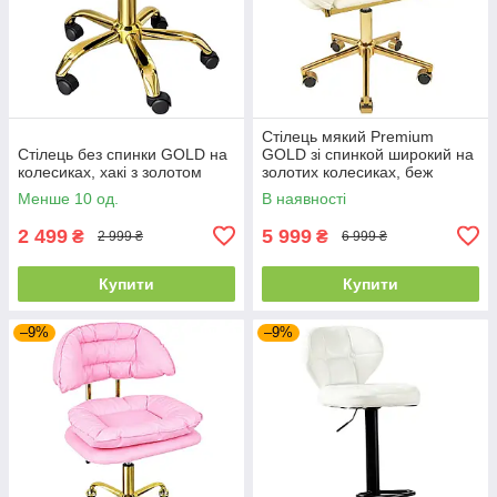
Стілець мякий Premium
Стілець без спинки GOLD на
GOLD зі спинкой широкий на
колесиках, хакі з золотом
золотих колесиках, беж
Менше 10 од.
В наявності
2 499
5 999
₴
₴
2 999 ₴
6 999 ₴
Купити
Купити
–9%
–9%