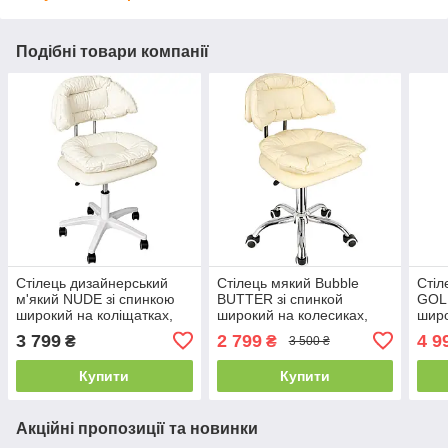
Подібні товари компанії
Стілець дизайнерський
Стілець мякий Bubble
Стіл
м'який NUDE зі спинкою
BUTTER зі спинкой
GOLD
широкий на коліщатках,
широкий на колесиках,
широ
молочний нюд
беж
роже
3 799
2 799
4 9
₴
₴
3 500 ₴
Купити
Купити
Акційні пропозиції та новинки