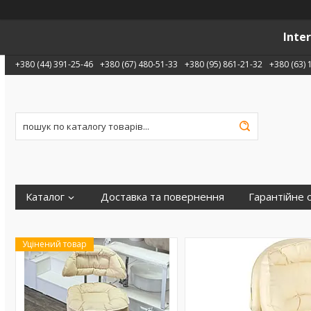
Inte
+380 (44) 391-25-46
+380 (67) 480-51-33
+380 (95) 861-21-32
+380 (63) 
Каталог
Доставка та повернення
Гарантійне 
Уцінений товар