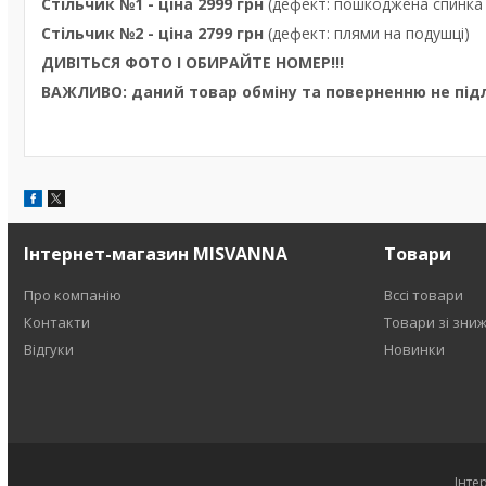
Стільчик №1 - ціна 2999 грн
(дефект: пошкоджена спинка 
Стільчик №2 - ціна 2799 грн
(дефект: плями на подушці)
ДИВІТЬСЯ ФОТО І ОБИРАЙТЕ НОМЕР!!!
ВАЖЛИВО: даний товар обміну та поверненню не підл
Інтернет-магазин MISVANNA
Товари
Про компанію
Вссі товари
Контакти
Товари зі зни
Відгуки
Новинки