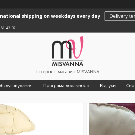
rnational shipping on weekdays every day
Delivery t
181-43-07
Інтернет-магазин MISVANNA
обслуговування
Програма лояльності
Відгуки
Сер