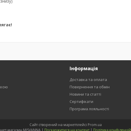
знизу)
ягає!
Інформація
Доставка та оплата
жкою
Повернення та обмін
Новини та статті
Сертифікати
Програма лояльності
Сайт створений на маркетплейсі
Prom.ua
Інтернет-магазин MISVANNA |
Поскаржитися на контент
|
Політика конфіденцій