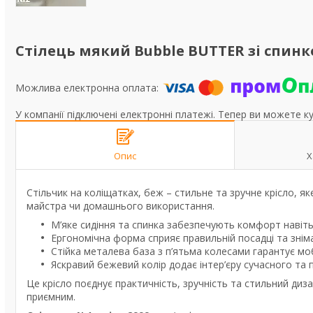
Стілець мякий Bubble BUTTER зі спин
У компанії підключені електронні платежі. Тепер ви можете к
Опис
Х
Стільчик на коліщатках, беж – стильне та зручне крісло, я
майстра чи домашнього використання.
М’яке сидіння та спинка забезпечують комфорт навіть
Ергономічна форма сприяє правильній посадці та знім
Стійка металева база з п’ятьма колесами гарантує мобі
Яскравий бежевий колір додає інтер’єру сучасного та 
Це крісло поєднує практичність, зручність та стильний ди
приємним.