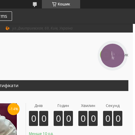
Кошик
erms
ул. Дмитриевская, 69, Київ, Україна
Кошик
КНОПКА
ЗВ'ЯЗКУ
тифікати
Днів
Годин
Хвилин
Секунд
–14%
0
0
0
0
0
0
0
0
Менше 10 од.