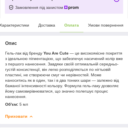
Замовлення під захистом
Характеристики
Доставка
Оплата
Умови повернення
Опис
Гель-лак від бренду
You Are Cute
— це високоякісне покриття
з ідеальною пігментацією, що забезпечує насичений колір вже
з першого нанесення. Завдяки своїй оптимальній середньо-
густій консистенції, він легко розподіляється по нігтьовій
пластині, не створюючи смуг чи нерівностей. Може
наноситись як в один, так і в два тонких шари — залежно від
бажаної інтенсивності кольору. Формула гель-лаку дозволяє
йому самовирівнюватися, що значно полегшує процес
нанесення.
Об'єм:
5 мл
Приховати