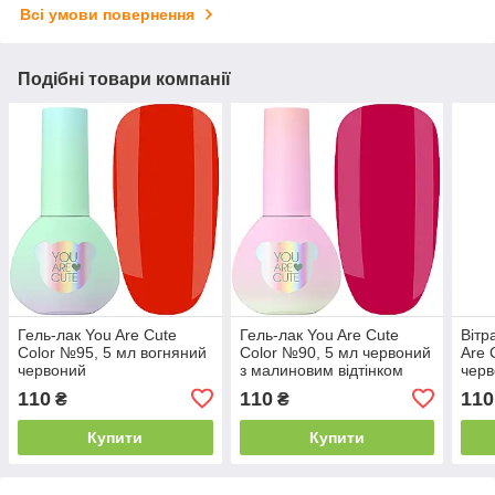
Всі умови повернення
Подібні товари компанії
Гель-лак You Are Cute
Гель-лак You Are Cute
Вітр
Color №95, 5 мл вогняний
Color №90, 5 мл червоний
Are 
червоний
з малиновим відтінком
чер
110
110
110
₴
₴
Купити
Купити