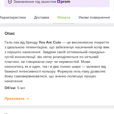
Замовлення під захистом
Характеристики
Доставка
Оплата
Умови повернення
Опис
Гель-лак від бренду
You Are Cute
— це високоякісне покриття
з ідеальною пігментацією, що забезпечує насичений колір вже
з першого нанесення. Завдяки своїй оптимальній середньо-
густій консистенції, він легко розподіляється по нігтьовій
пластині, не створюючи смуг чи нерівностей. Може
наноситись як в один, так і в два тонких шари — залежно від
бажаної інтенсивності кольору. Формула гель-лаку дозволяє
йому самовирівнюватися, що значно полегшує процес
нанесення.
Об'єм:
5 мл
Приховати