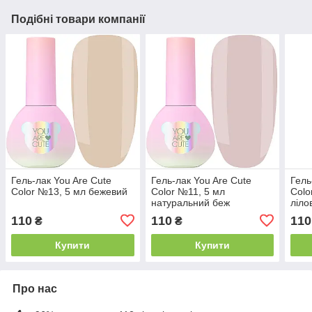
Подібні товари компанії
Гель-лак You Are Cute
Гель-лак You Are Cute
Гель
Color №13, 5 мл бежевий
Color №11, 5 мл
Colo
натуральний беж
ліло
110
110
110
₴
₴
Купити
Купити
Про нас