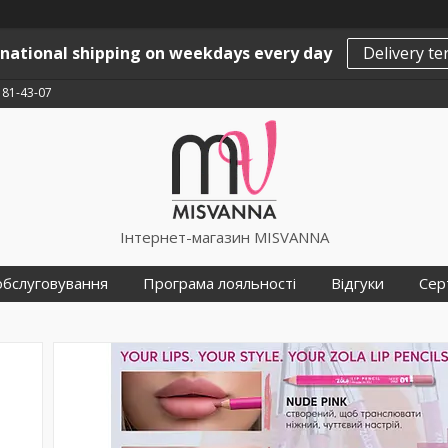
rnational shipping on weekdays every day
Delivery t
181-43-07
Інтернет-магазин MISVANNA
обслуговування
Програма лояльності
Відгуки
Сер