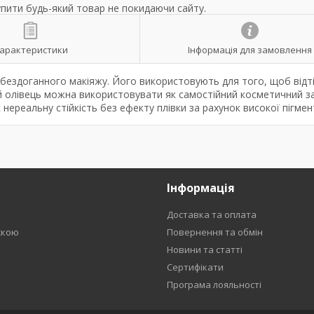
упити будь-який товар не покидаючи сайту.
арактеристики
Інформація для замовлення
і бездоганного макіяжу. Його використовують для того, щоб відт
й олівець можна використовувати як самостійний косметичний за
ереальну стійкість без ефекту плівки за рахунок високої пігмент
Інформація
Доставка та оплата
жкою
Повернення та обмін
Новини та статті
Сертифікати
Програма лояльності