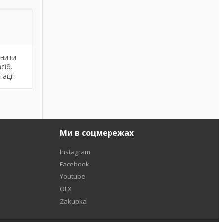
інити
сіб.
ації.
Ми в соцмережах
Instagram
Facebook
Youtube
OLX
Zakupka