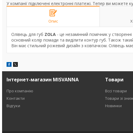
У компанії підключені електронні платежі. Тепер ви можете к
Опис
Х
Олівець для губ
ZOLA
- це незамінний помічник у створенн
основний колір помади та виділити контур губ. Також таки
Він має стильний рожевий дизайн з ковпачком. Олівець має н
Інтернет-магазин MISVANNA
Товари
Про компанію
Вссі товари
Контакти
Товари зі зни
Відгуки
Новинки