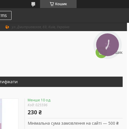
Кошик
erms
ул. Дмитриевская, 69, Київ, Україна
КНОПКА
ЗВ'ЯЗКУ
Кошик
тифікати
Менше 10 од.
Код:
025596
230 ₴
Мінімальна сума замовлення на сайті — 500 ₴