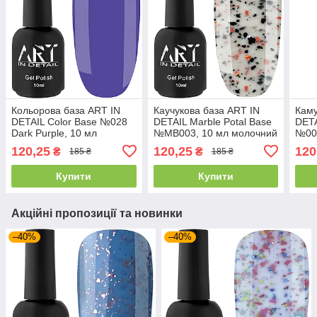
Кольорова база ART IN
Каучукова база ART IN
Кам
DETAIL Color Base №028
DETAIL Marble Potal Base
DETA
Dark Purple, 10 мл
№MB003, 10 мл молочний
№004
фіолетово-синя
мікс
мікс
120,25
120,25
120
₴
₴
185 ₴
185 ₴
Купити
Купити
Акційні пропозиції та новинки
–40%
–40%