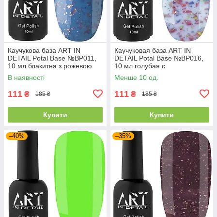
Каучукова база ART IN
Каучуковая база ART IN
DETAIL Potal Base №BP011,
DETAIL Potal Base №BP016,
10 мл блакитна з рожевою
10 мл голубая с
поталлю
разноцветной поталью
В наявності
Менше 10 од.
111
111
₴
₴
185 ₴
185 ₴
Купити
Купити
–40%
–35%