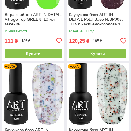
Вітражний топ ART IN DETAIL
Каучукова база ART IN
Vitrage Top GREEN, 10 мл
DETAIL Potal Base №BP005,
зелений
10 мл насичено-бордова з
рожевою поталлю
В наявності
Менше 10 од.
111
120,25
₴
₴
185 ₴
185 ₴
Купити
Купити
–35%
–35%
Каучукова база ART IN
Каучукова база ART IN