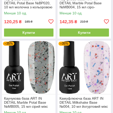
DETAIL Potal Base №BP020,
DETAIL Marble Potal Base
10 мл молочна з кольоровою
№MB004, 15 мл сіро-
поталлю
блакитний мікс
Менше 10 од.
Менше 10 од.
120,25
142,35
₴
₴
185 ₴
219 ₴
Купити
Купити
–35%
–35%
Каучукова база ART IN
Камуфлююча база ART IN
DETAIL Marble Potal Base
DETAIL Milkshake Base
№MB005, 15 мл сірий мікс
№004, 10 мл йогуртовий мікс
Менше 10 од.
Менше 10 од.