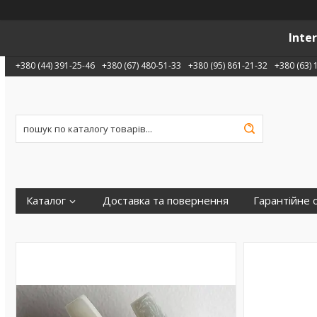
Inte
+380 (44) 391-25-46
+380 (67) 480-51-33
+380 (95) 861-21-32
+380 (63) 
Каталог
Доставка та повернення
Гарантійне 