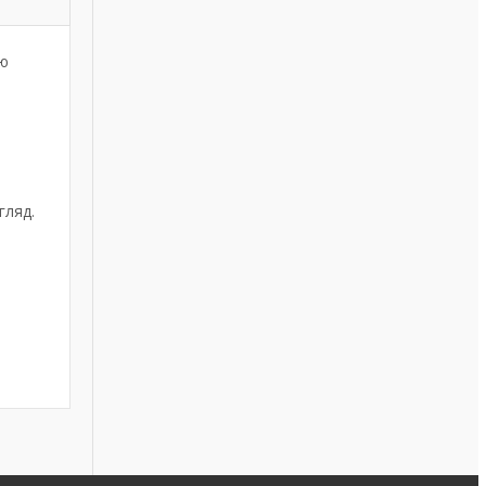
тю
гляд.