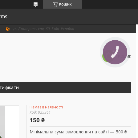
Кошик
erms
ул. Дмитриевская, 69, Київ, Україна
КНОПКА
ЗВ'ЯЗКУ
Кошик
тифікати
Немає в наявності
Код:
025361
150 ₴
Мінімальна сума замовлення на сайті — 500 ₴