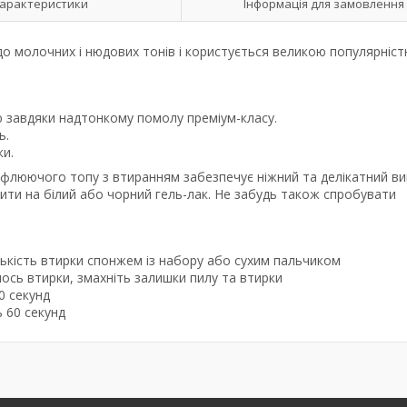
арактеристики
Інформація для замовлення
 до молочних і нюдових тонів і користується великою популярніс
завдяки надтонкому помолу преміум-класу.
ь.
ки.
флюючого топу з втиранням забезпечує ніжний та делікатний ви
ити на білий або чорний гель-лак. Не забудь також спробувати
лькість втирки спонжем із набору або сухим пальчиком
лось втирки, змахніть залишки пилу та втирки
60 секунд
 60 секунд