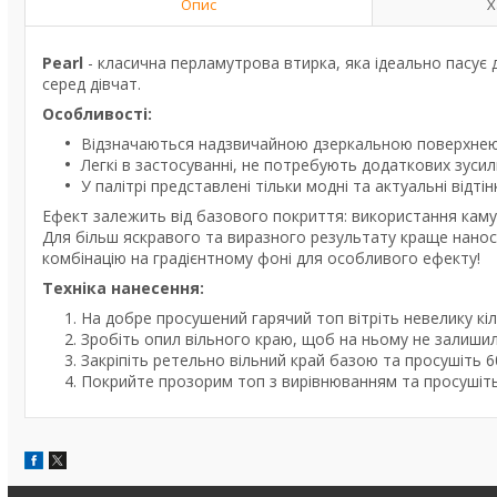
Опис
Х
Pearl
- класична перламутрова втирка, яка ідеально пасує
серед дівчат.
Особливості:
Відзначаються надзвичайною дзеркальною поверхнею 
Легкі в застосуванні, не потребують додаткових зусил
У палітрі представлені тільки модні та актуальні відтін
Ефект залежить від базового покриття: використання каму
Для більш яскравого та виразного результату краще нанос
комбінацію на градієнтному фоні для особливого ефекту!
Техніка нанесення:
На добре просушений гарячий топ вітріть невелику кі
Зробіть опил вільного краю, щоб на ньому не залиши
Закріпіть ретельно вільний край базою та просушіть 
Покрийте прозорим топ з вирівнюванням та просушіть