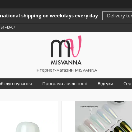
rnational shipping on weekdays every day
Delivery t
181-43-07
Інтернет-магазин MISVANNA
обслуговування
Програма лояльності
Відгуки
Сер