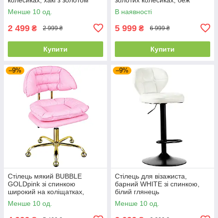
Менше 10 од.
В наявності
2 499
5 999
₴
₴
2 999 ₴
6 999 ₴
Купити
Купити
–9%
–9%
Стілець мякий BUBBLE
Стілець для візажиста,
GOLDpink зі спинкою
барний WHITE зі спинкою,
широкий на коліщатках,
білий глянець
рожевий на золотій основі
Менше 10 од.
Менше 10 од.