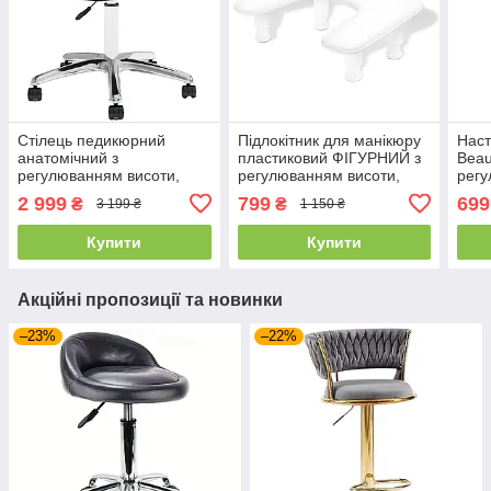
Стілець педикюрний
Підлокітник для манікюру
Наст
анатомічний з
пластиковий ФІГУРНИЙ з
Beau
регулюванням висоти,
регулюванням висоти,
регу
чорний
білий
біла
2 999
799
699
₴
₴
3 199 ₴
1 150 ₴
Купити
Купити
Акційні пропозиції та новинки
–23%
–22%