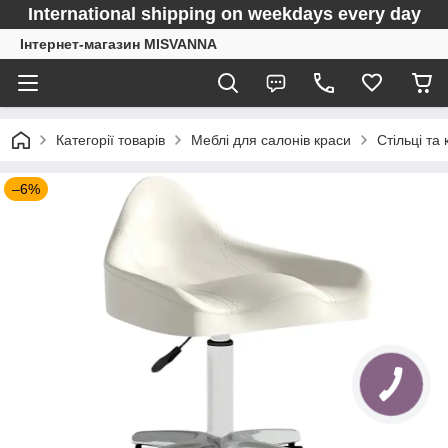
International shipping on weekdays every day
Інтернет-магазин MISVANNA
Категорії товарів
Меблі для салонів краси
Стільці та 
–6%