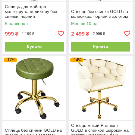
Стілець для майстра
манікюру та педикюру без
Стілець без спинки GOLD на
спинки, чорний
колесиках, чорний з золотом
В наявності
Менше 10 од.
999
2 499
₴
₴
1 199 ₴
2 999 ₴
Купити
Купити
–17%
–14%
Стілець мякий Premium
Стілець без спинки GOLD на
GOLD зі спинкой широкий на
колесиках, хакі з золотом
золотих колесиках, беж