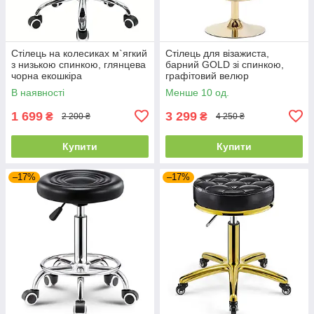
Стілець на колесиках м`ягкий
Стілець для візажиста,
з низькою спинкою, глянцева
барний GOLD зі спинкою,
чорна екошкіра
графітовий велюр
В наявності
Менше 10 од.
1 699
3 299
₴
₴
2 200 ₴
4 250 ₴
Купити
Купити
–17%
–17%