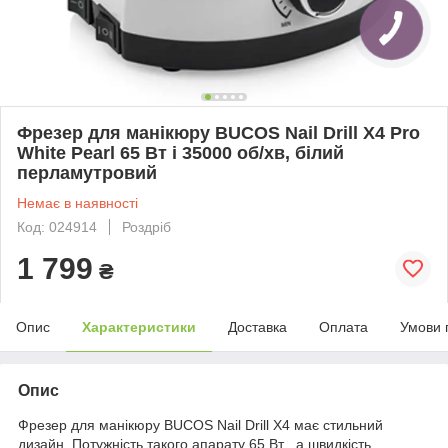
Фрезер для манікюру BUCOS Nail Drill X4 Pro
White Pearl 65 Вт і 35000 об/хв, білий
перламутровий
Немає в наявності
Код: 024914
Роздріб
1 799
₴
Опис
Характеристики
Доставка
Оплата
Умови 
Опис
Фрезер для манікюру BUCOS Nail Drill X4 має стильний
дизайн. Потужність такого апарату 65 Вт , а швидкість