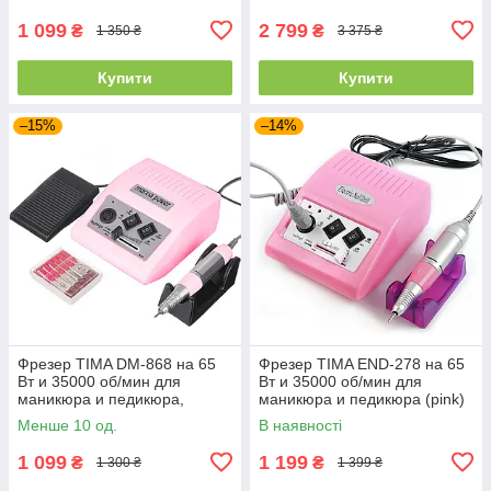
1 099
2 799
₴
₴
1 350 ₴
3 375 ₴
Купити
Купити
–15%
–14%
Фрезер TIMA DM-868 на 65
Фрезер TIMA END-278 на 65
Вт и 35000 об/мин для
Вт и 35000 об/мин для
маникюра и педикюра,
маникюра и педикюра (pink)
розовый
Менше 10 од.
В наявності
1 099
1 199
₴
₴
1 300 ₴
1 399 ₴