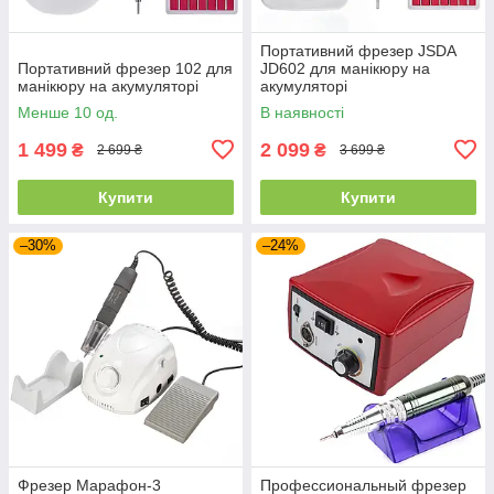
Портативний фрезер JSDA
Портативний фрезер 102 для
JD602 для манікюру на
манікюру на акумуляторі
акумуляторі
Менше 10 од.
В наявності
1 499
2 099
₴
₴
2 699 ₴
3 699 ₴
Купити
Купити
–30%
–24%
Фрезер Марафон-3
Профессиональный фрезер