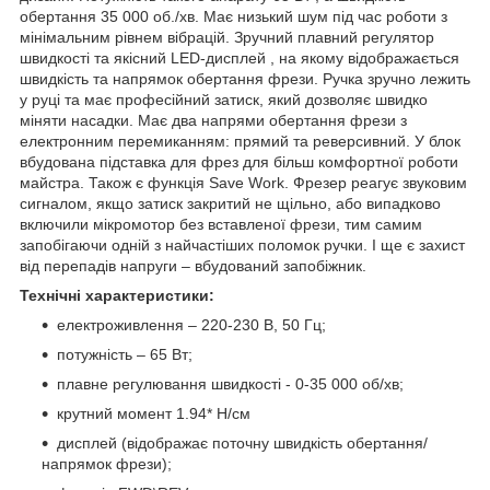
обертання 35 000 об./хв. Має низький шум під час роботи з
мінімальним рівнем вібрацій. Зручний плавний регулятор
швидкості та якісний LED-дисплей , на якому відображається
швидкість та напрямок обертання фрези. Ручка зручно лежить
у руці та має професійний затиск, який дозволяє швидко
міняти насадки. Має два напрями обертання фрези з
електронним перемиканням: прямий та реверсивний. У блок
вбудована підставка для фрез для більш комфортної роботи
майстра. Також є функція Save Work. Фрезер реагує звуковим
сигналом, якщо затиск закритий не щільно, або випадково
включили мікромотор без вставленої фрези, тим самим
запобігаючи одній з найчастіших поломок ручки. І ще є захист
від перепадів напруги – вбудований запобіжник.
Технічні характеристики:
електроживлення – 220-230 В, 50 Гц;
потужність – 65 Вт;
плавне регулювання швидкості - 0-35 000 об/хв;
крутний момент 1.94* Н/см
дисплей (відображає поточну швидкість обертання/
напрямок фрези);