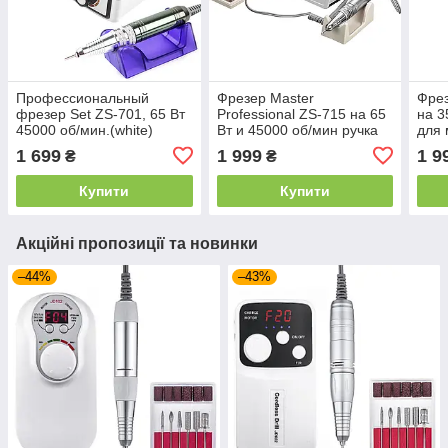
Профессиональный
Фрезер Master
Фрез
фрезер Set ZS-701, 65 Вт
Professional ZS-715 на 65
на 3
45000 об/мин.(white)
Вт и 45000 об/мин ручка
для 
18V для маникюра и
1 699
1 999
1 9
₴
₴
педикюра, белый
Купити
Купити
Акційні пропозиції та новинки
–44%
–43%