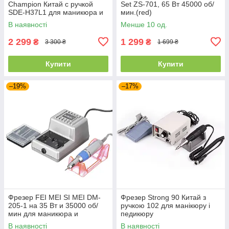
Champion Китай с ручкой
Set ZS-701, 65 Вт 45000 об/
SDE-H37L1 для маникюра и
мин.(red)
педикюра
В наявності
Менше 10 од.
2 299
1 299
₴
₴
3 300 ₴
1 699 ₴
Купити
Купити
–19%
–17%
Фрезер FEI MEI SI MEI DM-
Фрезер Strong 90 Китай з
205-1 на 35 Вт и 35000 об/
ручкою 102 для манікюру і
мин для маникюра и
педикюру
педикюра
В наявності
В наявності