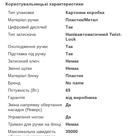
Користувальницькі характеристики
Тип упаковки
Картонна коробка
Матеріал ручки
Пластик/Метал
Цифровий дисплей
Так
Тип затискача
Напівавтоматичний Twist-
Lock
Охолодження ручки
Так
Підставка під ручку
Так
Затискний ключ
Немає
Змінні щітки
Немає
Матеріал блоку
Пластик
Бренд
No name
Потужність (Вт.)
65
Гарантія
від виробника
Зміна напрямку обертання
Да
насадок (Реверс)
Управління ногою
Да
Тримач для ручки на блоці
Немає
Максимальна швидкість
35000