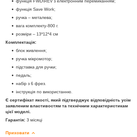
функція FWD\REV з електронним перемиканням;
функція Save Work;
ручка – металева;
вага комплекту-800 г.
розміри – 13*12*4 см
Комплектація:
блок живлення;
ручка мікромотор;
підставка для ручки;
педаль;
набір з 6 фрез.
інструкція по використанню.
Є сертифікат якості, який підтверджує відповідність усім
заявленим властивостям та технічним характеристикам
цієї моделі.
Гарантія:
3 місяці
Приховати