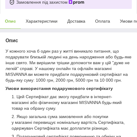
Замовлення під захистом
Опис
Характеристики
Доставка
Оплата
Умови п
Опис
У кожного хоча б один раз у житті виникало питання, що
подарувати близькій людині на день народження або будь-яке
інше свято. Ми вирішили трішки допомогти вам у цій "дуже не
легкій" справі. У нашому онлайн та офлайн магазині
MISVANNA ви можете придбати подарунковий сертифікат на
будь-яку суму: 1000 грн, 2000 грн, 5000 грн та 10 000 грн.
Умови використання подарункового сертифікату
Цей Сертифікат дає змогу придбати в інтернет-
магазині або фізичному магазині MISVANNA будь-який
товар на обрану суму.
Якщо загальна сума замовлення або покупки
у магазині перевищує номінальну вартість Сертифіката,
одержувач Сертифіката має доплатити різницю.
Подарунковий сертифікат поверненню та обміну на