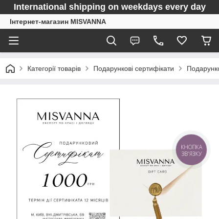
International shipping on weekdays every day
Інтернет-магазин MISVANNA
Категорії товарів
Подарункові сертифікати
Подарунко
КНОПКА
ЗВ'ЯЗКУ