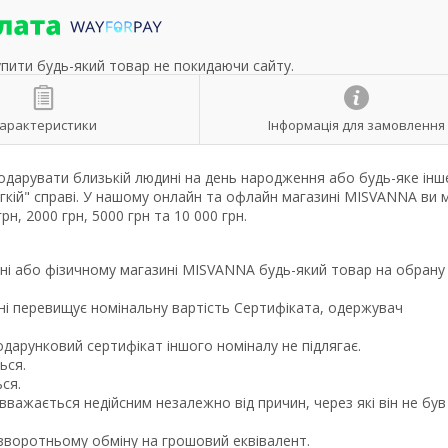
упити будь-який товар не покидаючи сайту.
арактеристики
Інформація для замовлення
одарувати близькій людині на день народження або будь-яке інш
егкій" справі. У нашому онлайн та офлайн магазині MISVANNA ви
н, 2000 грн, 5000 грн та 10 000 грн.
ині або фізичному магазині MISVANNA будь-який товар на обрану
ні перевищує номінальну вартість Сертифіката, одержувач
дарунковий сертифікат іншого номіналу не підлягає.
ься.
ся.
 вважається недійсним незалежно від причин, через які він не був
зворотньому обміну на грошовий еквівалент.