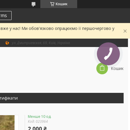
Кошик
erms
а вже у нас! Ми обов'язково опрацюємо її першочергово у
ул. Дмитриевская, 69, Київ, Україна
Кошик
тифікати
Менше 10 од.
Код:
023964
2 000 ₴