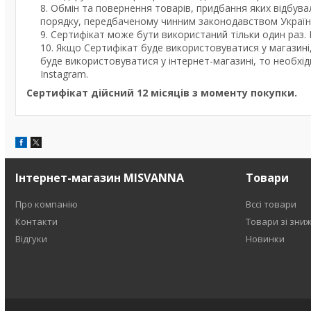
Обмін та повернення товарів, придбання яких відбува
порядку, передбаченому чинним законодавством Україн
Сертифікат може бути використаний тільки один раз. 
Якщо Сертифікат буде використовуватися у магазині
буде використовуватися у інтернет-магазині, то необхі
Instagram.
Сертифікат дійсний 12 місяців з моменту покупки.
Інтернет-магазин MISVANNA
Товари
Про компанію
Вссі товари
Контакти
Товари зі зни
Відгуки
Новинки