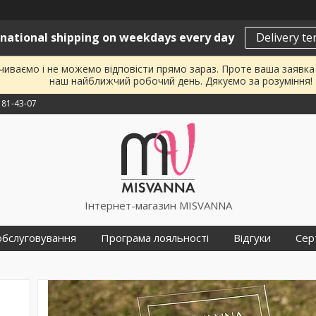
rnational shipping on weekdays every day
Delivery t
почиваємо і не можемо відповісти прямо зараз. Проте ваша заявк
наш найближчий робочий день. Дякуємо за розуміння!
181-43-07
Інтернет-магазин MISVANNA
обслуговування
Програма лояльності
Відгуки
Сер