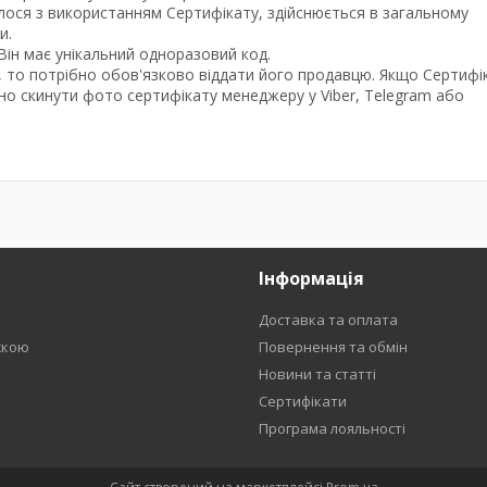
лося з використанням Сертифікату, здійснюється в загальному
и.
Він має унікальний одноразовий код.
, то потрібно обов'язково віддати його продавцю. Якщо Сертифі
дно скинути фото сертифікату менеджеру у Viber, Telegram або
Інформація
Доставка та оплата
жкою
Повернення та обмін
Новини та статті
Сертифікати
Програма лояльності