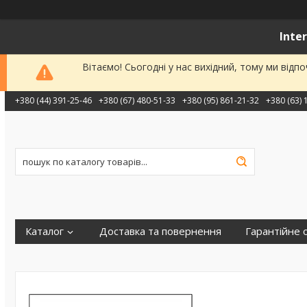
Inte
Вітаємо! Сьогодні у нас вихідний, тому ми від
+380 (44) 391-25-46
+380 (67) 480-51-33
+380 (95) 861-21-32
+380 (63) 
Каталог
Доставка та повернення
Гарантійне 