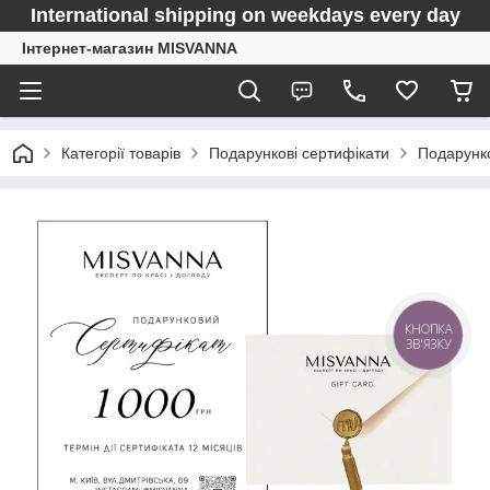
International shipping on weekdays every day
Інтернет-магазин MISVANNA
Категорії товарів
Подарункові сертифікати
Подарунко
КНОПКА
ЗВ'ЯЗКУ