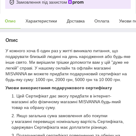
Замовлення під захистом
Опис
Характеристики
Доставка
Оплата
Умови п
Опис
У кожного хоча б один раз у житті виникало питання, що
подарувати близькій людині на день народження або будь-яке
інше свято. Ми вирішили трішки допомогти вам у цій "дуже не
легкій" справі. У нашому онлайн та офлайн магазині
MISVANNA ви можете придбати подарунковий сертифікат на
будь-яку суму: 1000 грн, 2000 грн, 5000 грн та 10 000 грн.
Умови використання подарункового сертифікату
Цей Сертифікат дає змогу придбати в інтернет-
магазині або фізичному магазині MISVANNA будь-який
товар на обрану суму.
Якщо загальна сума замовлення або покупки
у магазині перевищує номінальну вартість Сертифіката,
одержувач Сертифіката має доплатити різницю.
Подарунковий сертифікат поверненню та обміну на