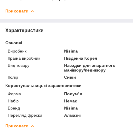
Приховати
Характеристики
Основні
Виробник
Nisima
Країна виробник
Південна Корея
Вид товару
Насадки для апаратного
манікюру/педикюру
Колір
Синій
Користувальницькі характеристики
Форма
Полум' я
Набір
Немає
Бренд
Nisima
Перегляд фрески
Алмазні
Приховати