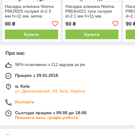
Насадка алмазна Nisima
Насадка алмазна Nisima
Наса
P862f025 полумя d=2.5
P863m021 тупе полумя
P863
мм h=11 мм, мягка
d=2.1 мм h=11 мм,
d=2.
червона
середня синя
чер
90
90
90
₴
₴
Купити
Купити
Про нас
96% позитивних з 112 відгуків за рік
Працює з 29.01.2016
м. Київ
ул. Дмитриевская, 69, Київ, Україна
Контакти
Сьогодні працює з 09:00 до 18:00
Показати весь графік роботи