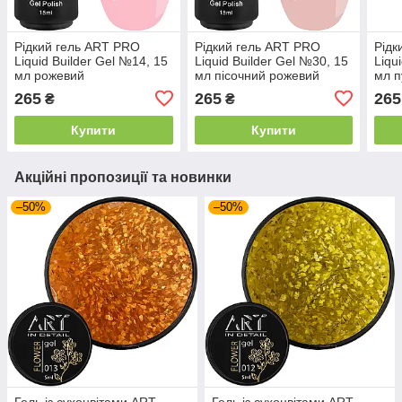
Рідкий гель ART PRO
Рідкий гель ART PRO
Рідк
Liquid Builder Gel №14, 15
Liquid Builder Gel №30, 15
Liqu
мл рожевий
мл пісочний рожевий
мл п
265
265
265
₴
₴
Купити
Купити
Акційні пропозиції та новинки
–50%
–50%
Гель із сухоцвітами ART
Гель із сухоцвітами ART