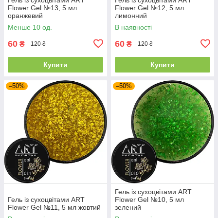
Flower Gel №13, 5 мл
Flower Gel №12, 5 мл
оранжевий
лимонний
Менше 10 од.
В наявності
60
60
₴
₴
120 ₴
120 ₴
Купити
Купити
–50%
–50%
Гель із сухоцвітами ART
Гель із сухоцвітами ART
Flower Gel №10, 5 мл
Flower Gel №11, 5 мл жовтий
зелений