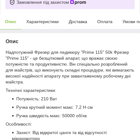
Замовлення під захистом
Опис
Характеристики
Доставка
Оплата
Умови п
Опис
Надпотужний Фрезер для педикюру "Prime 115" 50k Фрезер
"Prime 115" - це безщітковий апарат, що вражає своєю
потужністю та продуктивністю. Він спеціально розроблений
для майстрів, що виконують складні процедури, які вимагають
високої надійності апарату при завантаженому робочому дні
майстра.
Технічні характеристики:
Потужність: 210 Ват
Ручка крутний момент макс: 7,2 Н·см
Ручка швидкість макс: 50000 об/хв
Особливості:
Захист: Від відкритої цанги та від відсутності
мікоромотору