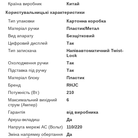
Країна виробник
Китай
Користувальницькі характеристики
Тип упаковки
Картонна коробка
Матеріал ручки
Пластик/Метал
Вид апарату
Безщітковий
Цифровий дисплей
Так
Тип затискача
Напівавтоматичний Twist-
Lock
Охолодження ручки
Так
Підставка під ручку
Так
Матеріал блоку
Пластик
Бренд
RHJC
Потужність (Вт.)
210
Максимальний вихідний
6
струм (Ампер)
Гарантія
від виробника
Аркуш-вкладиш
Да
Напруга мережі AC (Вольт)
110/220
Зміна напрямку обертання
Да