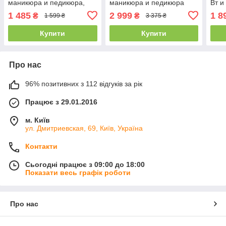
маникюра и педикюра,
маникюра и педикюра
Вт и
розовый
18V 
1 485
2 999
1 8
₴
₴
1 599 ₴
3 375 ₴
педи
Купити
Купити
Про нас
96% позитивних з 112 відгуків за рік
Працює з 29.01.2016
м. Київ
ул. Дмитриевская, 69, Київ, Україна
Контакти
Сьогодні працює з 09:00 до 18:00
Показати весь графік роботи
Про нас