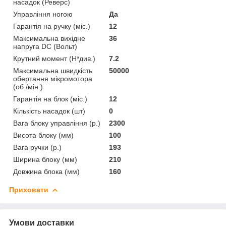
насадок (Реверс)
Управління ногою
Да
Гарантія на ручку (міс.)
12
Максимальна вихідне
36
напруга DC (Вольт)
Крутний момент (Н*див.)
7.2
Максимальна швидкість
50000
обертання мікромотора
(об./мін.)
Гарантія на блок (міс.)
12
Кількість насадок (шт)
0
Вага блоку управління (р.)
2300
Висота блоку (мм)
100
Вага ручки (р.)
193
Ширина блоку (мм)
210
Довжина блока (мм)
160
Приховати
Умови доставки