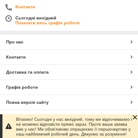
Контакти
Сьогодні вихідний
Показати весь графік роботи
Про нас
Контакти
Доставка та оплата
Графік роботи
Повна версія сайту
Сайт створено на маркетплейсі
Prom.ua
Вітаємо! Сьогодні у нас вихідний, тому ми відпочиваємо і
не можемо відповісти прямо зараз. Проте ваша заявка
вже у нас! Ми обов'язково опрацюємо її першочергово у
Політика конфіденційності
наш найближчий робочий день. Дякуємо за розуміння!