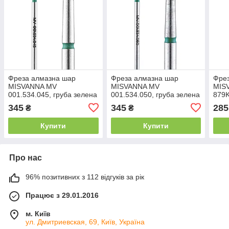
Фреза алмазна шар
Фреза алмазна шар
Фрез
MISVANNA MV
MISVANNA MV
MIS
001.534.045, груба зелена
001.534.050, груба зелена
879K
зеле
345
345
285
₴
₴
Купити
Купити
Про нас
96% позитивних з 112 відгуків за рік
Працює з 29.01.2016
м. Київ
ул. Дмитриевская, 69, Київ, Україна