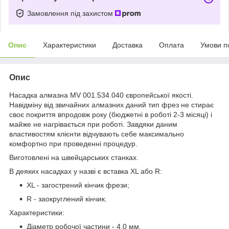
Замовлення під захистом
Опис
Характеристики
Доставка
Оплата
Умови п
Опис
Насадка алмазна MV 001.534.040 європейської якості.
Навідміну від звичайних алмазних даний тип фрез не стирає
своє покриття впродовж року (бюджетні в роботі 2-3 місяці) і
майже не нагрівається при роботі. Завдяки даним
властивостям клієнти відчувають себе максимально
комфортно при проведенні процедур.
Виготовлені на швейцарських станках.
В деяких насадках у назві є вставка XL або R:
XL - загострений кінчик фрези;
R - заокруглений кінчик.
Характеристики:
Діаметр робочої частини - 4.0 мм.