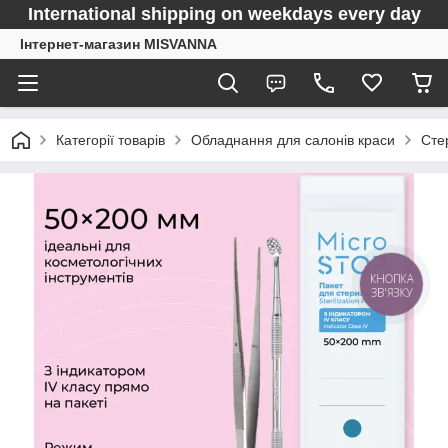
International shipping on weekdays every day
Інтернет-магазин MISVANNA
Категорії товарів
Обладнання для салонів краси
Сте
КНОПКА
ЗВ'ЯЗКУ