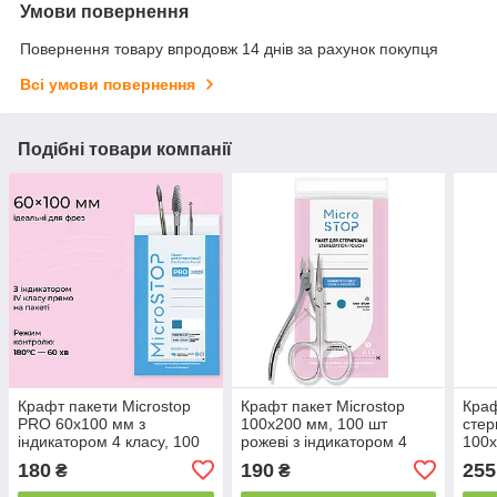
Умови повернення
Повернення товару впродовж 14 днів за рахунок покупця
Всі умови повернення
Подібні товари компанії
Крафт пакети Microstop
Крафт пакет Microstop
Краф
PRO 60х100 мм з
100х200 мм, 100 шт
стер
індикатором 4 класу, 100
рожеві з індикатором 4
100х
шт прозорі
класу
проз
180
190
255
₴
₴