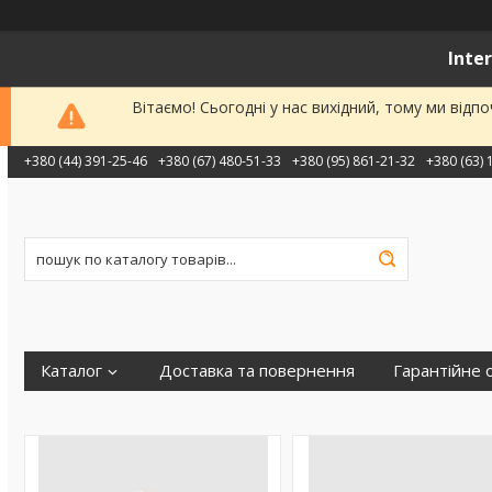
Inte
Вітаємо! Сьогодні у нас вихідний, тому ми від
+380 (44) 391-25-46
+380 (67) 480-51-33
+380 (95) 861-21-32
+380 (63) 
Каталог
Доставка та повернення
Гарантійне 