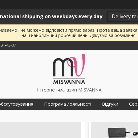
rnational shipping on weekdays every day
Delivery t
почиваємо і не можемо відповісти прямо зараз. Проте ваша заявк
наш найближчий робочий день. Дякуємо за розуміння!
181-43-07
Інтернет-магазин MISVANNA
обслуговування
Програма лояльності
Відгуки
Сер