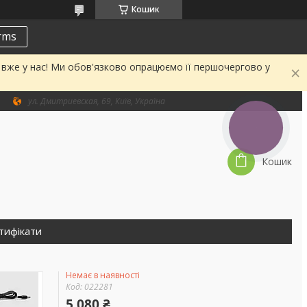
Кошик
erms
а вже у нас! Ми обов'язково опрацюємо її першочергово у
ул. Дмитриевская, 69, Київ, Україна
КНОПКА
ЗВ'ЯЗКУ
Кошик
тифікати
Немає в наявності
Код:
022281
5 080 ₴