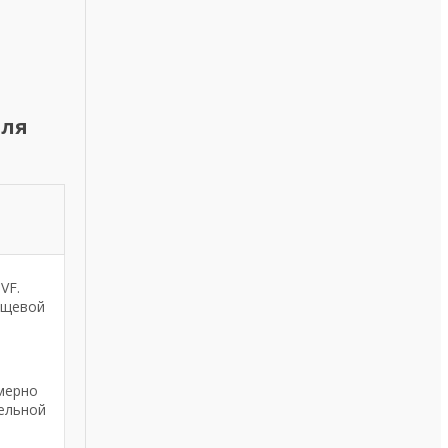
для
VF.
ищевой
мерно
тельной