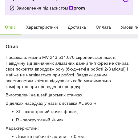
Замовлення під захистом
Опис
Характеристики
Доставка
Оплата
Умови п
Опис
Насадка алмазна MV 243.514.070 європейської якості.
Навідміну від звичайних алмазних даний тип фрез не стирає
своє покриття впродовж року (бюджетні в роботі 2-3 місяці) і
майже не нагрівається при роботі. Завдяки даним
властивостям клієнти відчувають себе максимально
комфортно при проведенні процедур.
Виготовлені на швейцарських станках.
В деяких насадках у назві є вставка XL або R:
XL - загострений кінчик фрези;
R - заокруглений кінчик.
Характеристики:
Діаметр робочої частини - 7.0 мм.