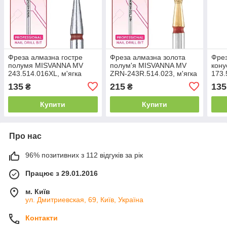
Фреза алмазна гостре
Фреза алмазна золота
Фрез
полумя MISVANNA MV
полум'я MISVANNA MV
кон
243.514.016XL, м'ягка
ZRN-243R.514.023, м'ягка
173.
червона
червона
чер
135
215
135
₴
₴
Купити
Купити
Про нас
96% позитивних з 112 відгуків за рік
Працює з 29.01.2016
м. Київ
ул. Дмитриевская, 69, Київ, Україна
Контакти