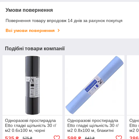
Умови повернення
Повернення товару впродовж 14 днів за рахунок покупця
Всі умови повернення
Подібні товари компанії
Одноразові простирадла
Одноразові простирадла
Одно
Etto гладкі щільність 30 г/
Etto гладкі щільність 30 г/
Etto 
м2 0.6х100 м, чорні
м2 0.8х100 м, блакитні
м2 0
535
598
386
₴
₴
575 ₴
642 ₴