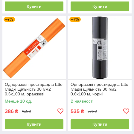
Купити
Купити
–7%
–7%
Одноразові простирадла Etto
Одноразові простирадла Etto
гладкі щільність 30 г/м2
гладкі щільність 30 г/м2
0.6х100 м, оранжеві
0.6х100 м, чорні
Менше 10 од.
В наявності
386
535
₴
₴
415 ₴
575 ₴
Купити
Купити