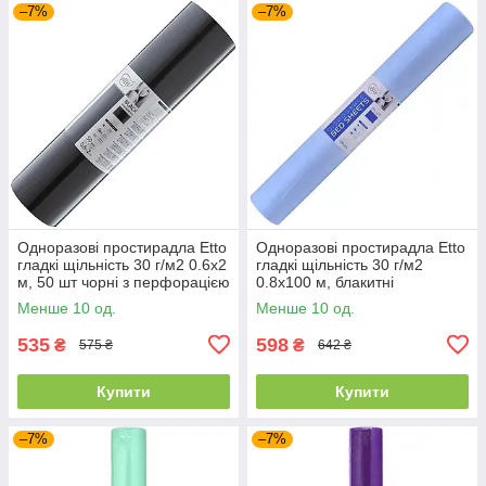
–7%
–7%
Одноразові простирадла Etto
Одноразові простирадла Etto
гладкі щільність 30 г/м2 0.6х2
гладкі щільність 30 г/м2
м, 50 шт чорні з перфорацією
0.8х100 м, блакитні
Менше 10 од.
Менше 10 од.
535
598
₴
₴
575 ₴
642 ₴
Купити
Купити
–7%
–7%